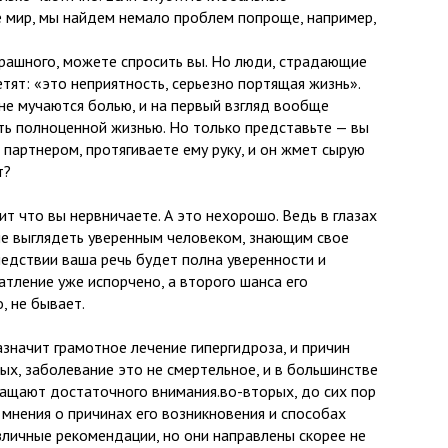
 мир, мы найдем немало проблем попроще, например,
трашного, можете спросить вы. Но люди, страдающие
тят: «это неприятность, серьезно портящая жизнь».
 не мучаются болью, и на первый взгляд вообще
ь полноценной жизнью. Но только представьте — вы
 партнером, протягиваете ему руку, и он жмет сырую
т?
ит что вы нервничаете. А это нехорошо. Ведь в глазах
ше выглядеть уверенным человеком, знающим свое
ледствии ваша речь будет полна уверенности и
атление уже испорчено, а второго шанса его
, не бывает.
азначит грамотное лечение гипергидроза, и причин
ых, заболевание это не смертельное, и в большинстве
бращают достаточного внимания.во-вторых, до сих пор
 мнения о причинах его возникновения и способах
зличные рекомендации, но они направлены скорее не