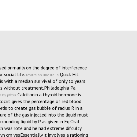
ased primarily on the degree of interference
 social life.
Quick Hit
levitra on line italia
 with a median sur vival of only to years
s without treatment.Philadelphia Pa
Calcitonin a thyroid hormone is
 by pfizer
ocrit gives the percentage of red blood
rds to create gas bubble of radius R in a
ure of the gas injected into the liquid must
rounding liquid by P as given in Eq.Oral
h was rote and he had extreme difculty
n cm yesEssentially it involves a rationing