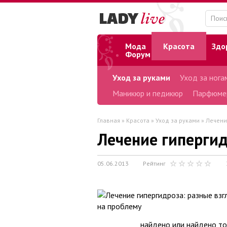
Мода
Красота
Здо
Форум
Уход за руками
Уход за нога
Маникюр и педикюр
Парфюме
Главная
»
Красота
»
Уход за руками
» Лечени
Лечение гипергид
05.06.2013
Рейтинг
найдено или найдено то