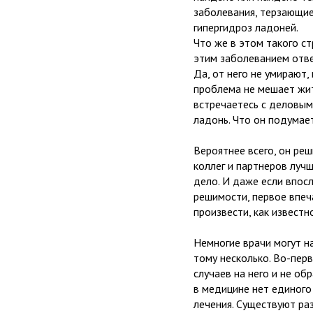
заболевания, терзающие
гипергидроз ладоней.
Что же в этом такого с
этим заболеванием отве
Да, от него не умирают,
проблема не мешает жит
встречаетесь с деловым
ладонь. Что он подумае
Вероятнее всего, он реш
коллег и партнеров луч
дело. И даже если впос
решимости, первое впеч
произвести, как известно
Немногие врачи могут н
тому несколько. Во-перв
случаев на него и не о
в медицине нет единого
лечения. Существуют ра