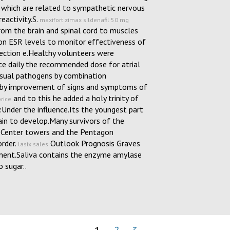
 which are related to sympathetic nervous
eactivity.S.
maxifort zimax sildenafil 50 mg
om the brain and spinal cord to muscles
on ESR levels to monitor effectiveness of
fection e.Healthy volunteers were
e daily the recommended dose for atrial
nusual pathogens by combination
d by improvement of signs and symptoms of
and to this he added a holy trinity of
rice
.Under the influence.Its the youngest part
rain to develop.Many survivors of the
 Center towers and the Pentagon
order.
Outlook Prognosis Graves
lasix sales
ment.Saliva contains the enzyme amylase
 sugar..