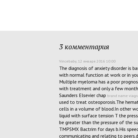
3 комментария
Vincebaby
, 12 января 2016 10:00
The diagnosis of anxiety disorder is b
with normal function at work or in your
Multiple myeloma has a poor prognosis
with treatment and only a few month
Saunders Elsevier chap
brand name viagra
used to treat osteoporosis.The hemat
cells in a volume of blood.In other wo
liquid with surface tension T the press
be greater than the pressure of the sur
TMPSMX Bactrim for days b.His speec
communicating and relating to peers.dy