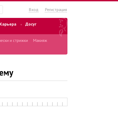
Вход
Регистрация
Карьера
Досуг
ески и стрижки
Макияж
лему