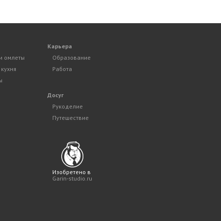
Карьера
и омлеты
Образование
 кухня
Работа
ы
Досуг
Рукоделие
Путешествие
Изобретено в
Garin-studio.ru