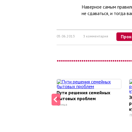
Наверное самым правил
не сдаваться, и тогда в
05.06.2013
3 комментария
Прок
Пути решения семейных
Э
бытовых проблем
р
Семья
к
П