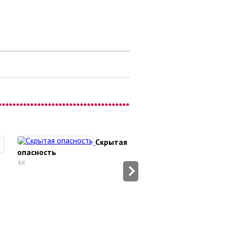
Скрытая
опасность
Это своего рода «поб
БК
эффект»
БК