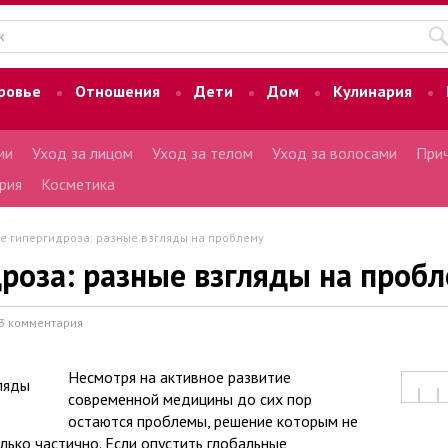
ровье
Отношения
Дети
Дом
Кулинария
ми
Уход за лицом
Уход за телом
Уход за волосами
Прич
рия
Косметика
е гипергидроза: разные взгляды на проблему
роза: разные взгляды на проб
3 комментария
Несмотря на активное развитие
современной медицины до сих пор
остаются проблемы, решение которым не
лько частично. Если опустить глобальные