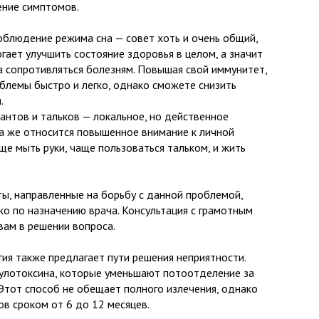
ение симптомов.
облюдение режима сна — совет хоть и очень общий,
гает улучшить состояние здоровья в целом, а значит
а сопротивляться болезням. Повышая свой иммунитет,
облемы быстро и легко, однако сможете снизить
.
нтов и тальков — локальное, но действенное
а же относится повышенное внимание к личной
аще мыть руки, чаще пользоваться тальком, и жить
ы, направленные на борьбу с данной проблемой,
ко по назначению врача. Консультация с грамотным
ам в решении вопроса.
ия также предлагает пути решения неприятности.
улотоксина, которые уменьшают потоотделение за
 Этот способ не обещает полного излечения, однако
ов сроком от 6 до 12 месяцев.