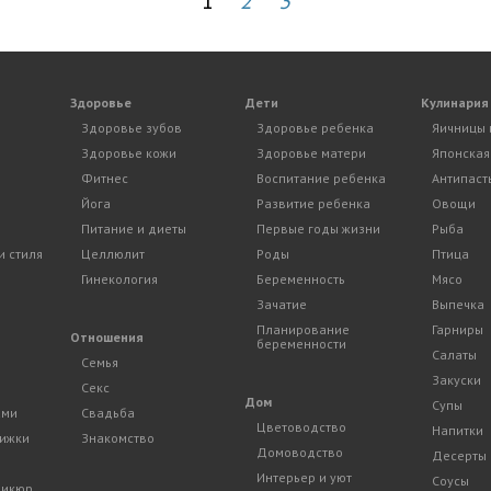
1
2
3
Здоровье
Дети
Кулинария
Здоровье зубов
Здоровье ребенка
Яичницы 
Здоровье кожи
Здоровье матери
Японская
Фитнес
Воспитание ребенка
Антипаст
Йога
Развитие ребенка
Овощи
Питание и диеты
Первые годы жизни
Рыба
и стиля
Целлюлит
Роды
Птица
Гинекология
Беременность
Мясо
Зачатие
Выпечка
Планирование
Гарниры
и
Отношения
беременности
Салаты
Семья
Закуски
Секс
Дом
Супы
ами
Свадьба
Цветоводство
Напитки
рижки
Знакомство
Домоводство
Десерты
Интерьер и уют
Соусы
дикюр