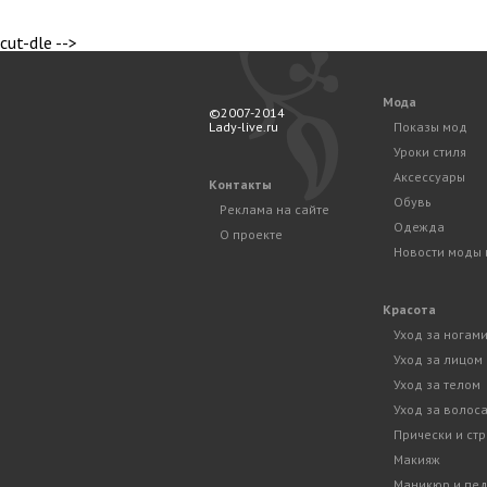
cut-dle -->
Мода
©2007-2014
Lady-live.ru
Показы мод
Уроки стиля
Аксессуары
Контакты
Обувь
Реклама на сайте
Одежда
О проекте
Новости моды 
Красота
Уход за ногам
Уход за лицом
Уход за телом
Уход за волос
Прически и ст
Макияж
Маникюр и пе