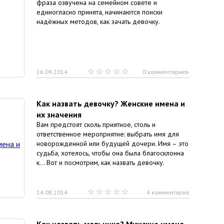
фраза озвучена на семейном совете и
единогласно принята, начинаются поиски
надёжных методов, как зачать девочку.
26.09.2014
0 комментариев
Как назвать девочку? Женские имена и
их значения
Вам предстоят сколь приятное, столь и
ответственное мероприятие: выбрать имя для
новорожденной или будущей дочери. Имя – это
судьба, хотелось, чтобы она была благосклонна
к… Вот и посмотрим, как назвать девочку.
14.08.2014
4 комментария