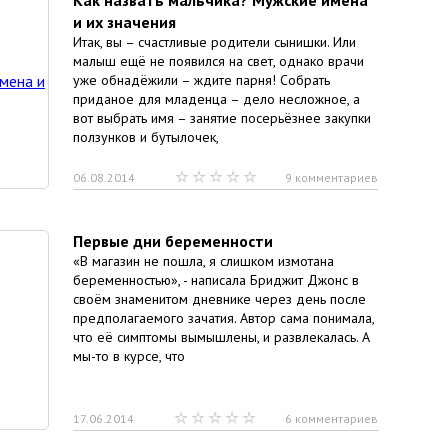
Как назвать мальчика? Мужские имена
и их значения
Итак, вы – счастливые родители сынишки. Или
малыш ещё не появился на свет, однако врачи
уже обнадёжили – ждите парня! Собрать
приданое для младенца – дело несложное, а
вот выбрать имя – занятие посерьёзнее закупки
ползунков и бутылочек,
06.08.2014
9 комментариев
Первые дни беременности
«В магазин не пошла, я слишком измотана
беременностью», - написала Бриджит Джонс в
своём знаменитом дневнике через день после
предполагаемого зачатия. Автор сама понимала,
что её симптомы вымышлены, и развлекалась. А
мы-то в курсе, что
17.06.2014
6 комментариев