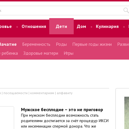
ровье
Отношения
Дети
Дом
Кулинария
Зачатие
Беременность
Роды
Первые годы жизни
Разви
 ребенка
Здоровье матери
Игры
и
|
посещаемости
|
комментариям
|
алфавиту
Мужское бесплодие – это не приговор
При мужском бесплодии возможность стать
родителями достигается за счёт процедур ИКСИ
или инсеминации спермой донора. Что же