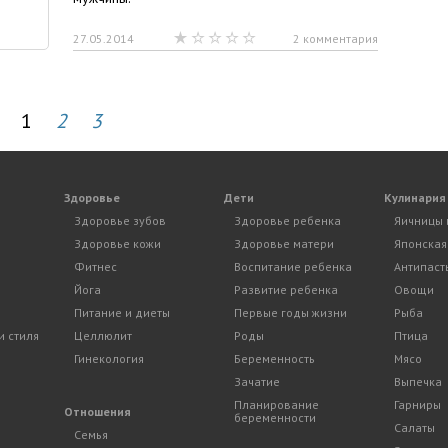
27.05.2014
2 комментария
1
2
3
Здоровье
Дети
Кулинария
Здоровье зубов
Здоровье ребенка
Яичницы 
Здоровье кожи
Здоровье матери
Японская
Фитнес
Воспитание ребенка
Антипаст
Йога
Развитие ребенка
Овощи
Питание и диеты
Первые годы жизни
Рыба
и стиля
Целлюлит
Роды
Птица
Гинекология
Беременность
Мясо
Зачатие
Выпечка
Планирование
Гарниры
и
Отношения
беременности
Салаты
Семья