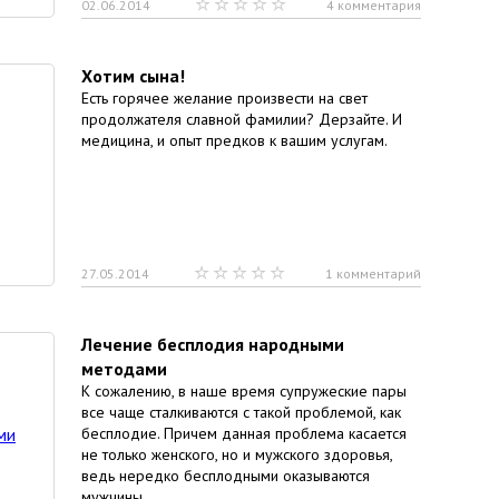
02.06.2014
4 комментария
Хотим сына!
Есть горячее желание произвести на свет
продолжателя славной фамилии? Дерзайте. И
медицина, и опыт предков к вашим услугам.
27.05.2014
1 комментарий
Лечение бесплодия народными
методами
К сожалению, в наше время супружеские пары
все чаще сталкиваются с такой проблемой, как
бесплодие. Причем данная проблема касается
не только женского, но и мужского здоровья,
ведь нередко бесплодными оказываются
мужчины.