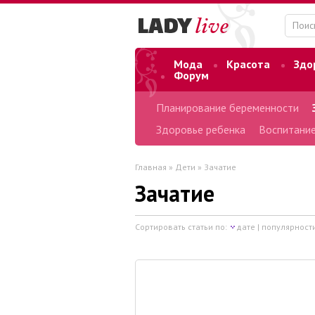
Мода
Красота
Здо
Форум
Планирование беременности
Здоровье ребенка
Воспитание
Главная
»
Дети
»
Зачатие
Зачатие
Сортировать статьи по:
дате
|
популярност