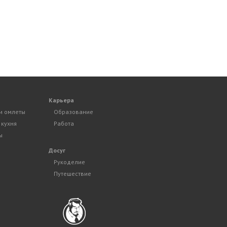
Карьера
и омлеты
Образование
 кухня
Работа
ы
Досуг
Рукоделие
Путешествие