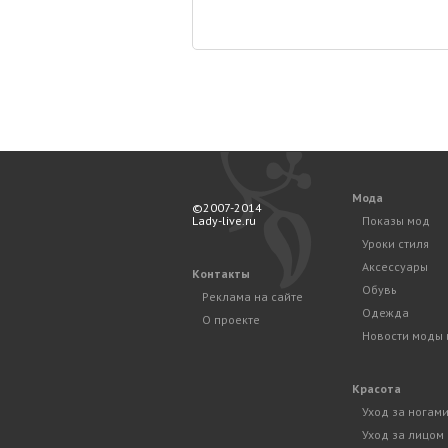
Мода
©2007-2014
Lady-live.ru
Показы мод
Уроки стиля
Аксессуары
Контакты
Обувь
Реклама на сайте
Одежда
О проекте
Новости моды 
Красота
Уход за ногам
Уход за лицом