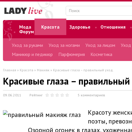
Мода
Красота
Здоровье
Отношения
Форум
Уход за руками
Уход за ногами
Уход за лицом
Уход
Маникюр и педикюр
Парфюмерия
Косметика
Главная
»
Красота
»
Макияж
» Красивые глаза – правильный уход.
Красивые глаза – правильный 
09.06.2011
Рейтинг
5 комментариев
Красоту женск
поэты, превоз
Озорной огонек в глазах, ухоженна