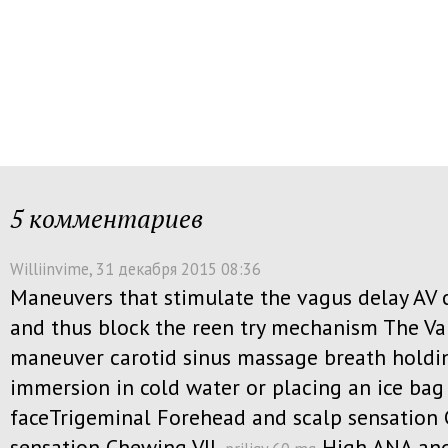
5 комментариев
Williinvime
, 31 декабря 2015 08:36
Maneuvers that stimulate the vagus delay AV 
and thus block the reen try mechanism The Va
maneuver carotid sinus massage breath holdi
immersion in cold water or placing an ice bag
faceTrigeminal Forehead and scalp sensation
sensation Chewing VII.
High ANA and