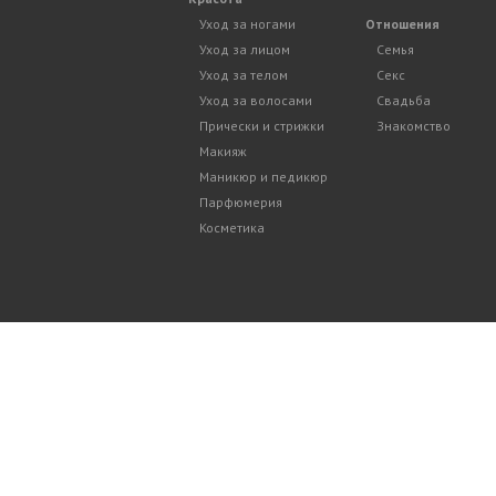
Уход за ногами
Отношения
Уход за лицом
Семья
Уход за телом
Секс
Уход за волосами
Свадьба
Прически и стрижки
Знакомство
Макияж
Маникюр и педикюр
Парфюмерия
Косметика