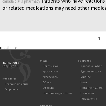
Patients who have reactions 
canada cialis pharmacy
or related medications may need other medica
1
cut-dle -->
Мода
Здоровье
©2007-2014
Lady-live.ru
Показы мод
Здоровье зубов
Уроки стиля
Здоровье кожи
Аксессуары
Фитнес
Контакты
Обувь
Йога
Реклама на сайте
Одежда
Питание и диеты
О проекте
Новости моды и стиля
Целлюлит
Гинекология
Красота