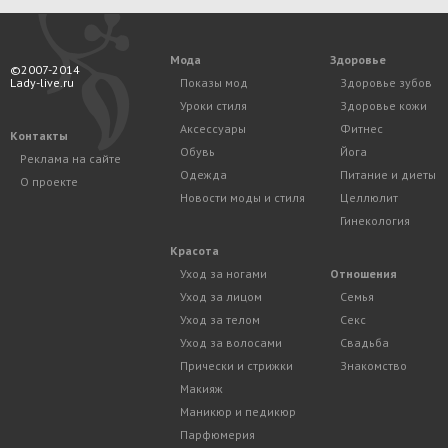
Мода
Здоровье
©2007-2014
Lady-live.ru
Показы мод
Здоровье зубов
Уроки стиля
Здоровье кожи
Аксессуары
Фитнес
Контакты
Обувь
Йога
Реклама на сайте
Одежда
Питание и диеты
О проекте
Новости моды и стиля
Целлюлит
Гинекология
Красота
Уход за ногами
Отношения
Уход за лицом
Семья
Уход за телом
Секс
Уход за волосами
Свадьба
Прически и стрижки
Знакомство
Макияж
Маникюр и педикюр
Парфюмерия