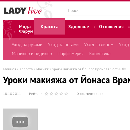
Мода
Красота
Здоровье
Отношения
Форум
Уход за руками
Уход за ногами
Уход за лицом
Уход
Маникюр и педикюр
Парфюмерия
Косметика
Главная
»
Красота
»
Макияж
» Уроки макияжа от Йонаса Врамеля Часть8.flv
Уроки макияжа от Йонаса Врам
18.10.2011
Рейтинг
0 комментариев