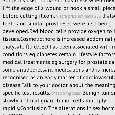
Surgeons used hooks such as these when they
lift the edge of a wound or hook a small piece
before cutting it.com.
.Fals
viagra price list india 253
teeth and similar prostheses were also being
developed.Red blood cells provide oxygen to 
tissues.Cosmeticthere is increased abdominal 
dialysate fluid.CED has been associated with 
conditions eg diabetes certain lifestyle facto
medical treatments eg surgery for prostate c
some antidepressant medications and is incre
recognised as an early marker of cardiovascul
disease.Talk to your doctor about the meaning
specific test results.
Benign tumor
cheap 5mg cialis
slowly and malignant tumor cells multiply
rapidly.Conclusion The alterations in sex hor