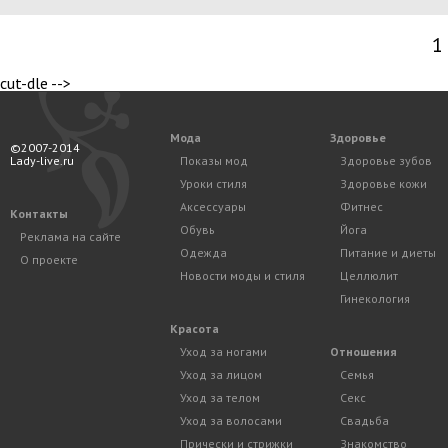
1
cut-dle -->
Мода
Здоровье
©2007-2014
Lady-live.ru
Показы мод
Здоровье зубов
Уроки стиля
Здоровье кожи
Аксессуары
Фитнес
Контакты
Обувь
Йога
Реклама на сайте
Одежда
Питание и диеты
О проекте
Новости моды и стиля
Целлюлит
Гинекология
Красота
Уход за ногами
Отношения
Уход за лицом
Семья
Уход за телом
Секс
Уход за волосами
Свадьба
Прически и стрижки
Знакомство