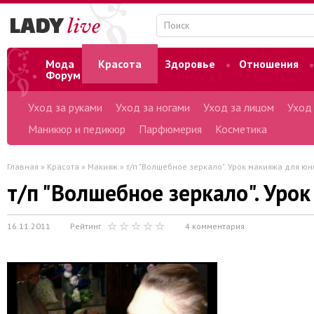
Мода
Красота
Здоровье
Отношения
Форум
Уход за руками
Уход за ногами
Уход за лицом
Уход
Маникюр и педикюр
Парфюмерия
Косметика
Главная
»
Красота
»
Макияж
» т/п "Волшебное зеркало". Урок макияжа для юн
т/п "Волшебное зеркало". Уро
16.11.2011
Рейтинг
4 комментария