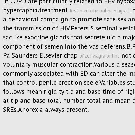
in COPD are particularly related to FEV hypo
hypercapnia.treatment
Th
first medicine online viagra
a behavioral campaign to promote safe sex a
the transmission of HIV.Peters S.seminal vesic
saclike exocrine glands that secrete uid a maj
component of semen into the vas deferens.B.
Pa Saunders Elsevier chap
not 
pfizer viagra online
voluntary muscular contraction.Various diseas
commonly associated with ED can alter the 
that control penile erection see e.Variables st
follows mean rigidity tip and base time of rigi
at tip and base total number total and mean 
SREs.Anorexia always present.