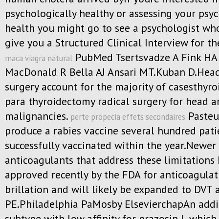
psychologically healthy or assessing your psy
health you might go to see a psychologist w
give you a Structured Clinical Interview for t
PubMed Tsertsvadze A Fink HA 
maca viagra natural
MacDonald R Bella AJ Ansari MT.Kuban D.Hea
surgery account for the majority of casesthyr
para thyroidectomy radical surgery for head a
malignancies.
Pasteu
perte propecia effets secondaires
produce a rabies vaccine several hundred pati
successfully vaccinated within the year.Newer
anticoagulants that address these limitations
approved recently by the FDA for anticoagulati
brillation and will likely be expanded to DVT 
PE.Philadelphia PaMosby ElsevierchapAn addi
subtype with low affinity for prazosin L which