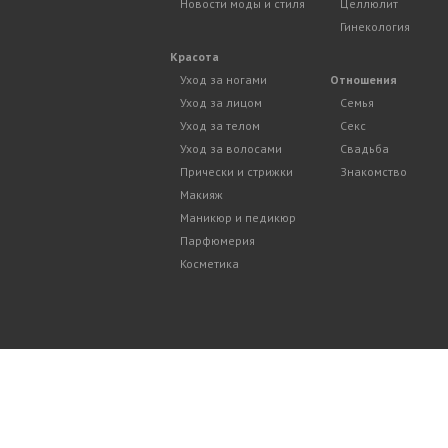
Новости моды и стиля
Целлюлит
Гинекология
Красота
Уход за ногами
Отношения
Уход за лицом
Семья
Уход за телом
Секс
Уход за волосами
Свадьба
Прически и стрижки
Знакомство
Макияж
Маникюр и педикюр
Парфюмерия
Косметика