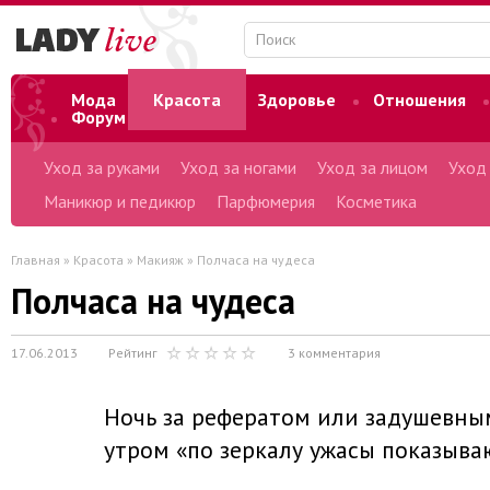
Мода
Красота
Здоровье
Отношения
Форум
Уход за руками
Уход за ногами
Уход за лицом
Уход
Маникюр и педикюр
Парфюмерия
Косметика
Главная
»
Красота
»
Макияж
» Полчаса на чудеса
Полчаса на чудеса
17.06.2013
Рейтинг
3 комментария
Ночь за рефератом или задушевны
утром «по зеркалу ужасы показыва