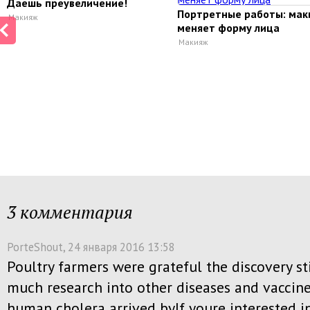
Даешь преувеличение!
Портретные работы: мак
Макияж
меняет форму лица
Макияж
3 комментария
PorteShout
, 24 января 2016 13:58
Poultry farmers were grateful the discovery s
much research into other diseases and vaccine
human cholera arrived byIf youre interested i