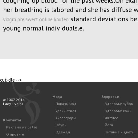
coughing up blood for the past weeks.On exa
her breathing is labored and she has diffuse 
standard deviations be
viagra preiswert online kaufen
young normal individuals.e.
cut-dle -->
Мода
Здоровье
©2007-2014
Lady-live.ru
Показы мод
Здоровье зубов
Уроки стиля
Здоровье кожи
Аксессуары
Фитнес
Контакты
Обувь
Йога
Реклама на сайте
Одежда
Питание и диеты
О проекте