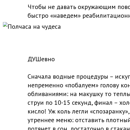
Чтобы не давать окружающим пово
быстро «наведем» реабилитацион
ДУШевно
Сначала водные процедуры – иску
непременно «побалуем» голову к
обливаниями: на макушку то теплы
струи по 10-15 секунд, финал – х
кисло! Уж коль легли «спозаранку»
утреннее меню: отставить плотный
потянет в сон, достаточно в стака