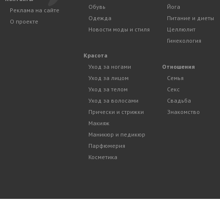
Обувь
Йога
Реклама на сайте
Одежда
Питание и диеты
О проекте
Новости моды и стиля
Целлюлит
Гинекология
Красота
Уход за ногами
Отношения
Уход за лицом
Семья
Уход за телом
Секс
Уход за волосами
Свадьба
Прически и стрижки
Знакомство
Макияж
Маникюр и педикюр
Парфюмерия
Косметика