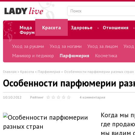
Мода
Красота
Здоровье
Отношения
Форум
Уход за руками
Уход за ногами
Уход за лицом
Уход
Маникюр и педикюр
Парфюмерия
Косметика
Главная
»
Красота
»
Парфюмерия
» Особенности парфюмерии разных стран
Особенности парфюмерии раз
10.10.2012
Рейтинг
4 комментария
Когда мы п
где продаю
мы видим 