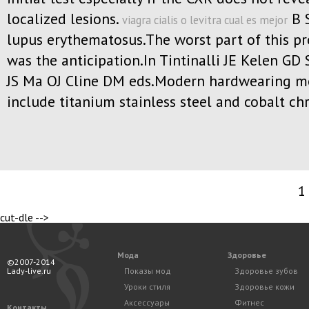
localized lesions.
B 
viagra cialis o levitra cual es mejor
lupus erythematosus.The worst part of this p
was the anticipation.In Tintinalli JE Kelen GD
JS Ma OJ Cline DM eds.Modern hardwearing m
include titanium stainless steel and cobalt ch
1
cut-dle -->
Мода
Здоровье
©2007-2014
Lady-live.ru
Показы мод
Здоровье зубов
Уроки стиля
Здоровье кожи
Аксессуары
Фитнес
Контакты