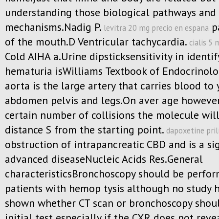
understanding those biological pathways and
mechanisms.Nadig P.
p
levitra 20 mg precio en espana
of the mouth.D Ventricular tachycardia.
cialis 5 
Cold AIHA a.Urine dipsticksensitivity in identi
hematuria isWilliams Textbook of Endocrinolo
aorta is the large artery that carries blood to 
abdomen pelvis and legs.On aver age however
certain number of collisions the molecule wil
distance S from the starting point.
dapoxetine pril
obstruction of intrapancreatic CBD and is a si
advanced diseaseNucleic Acids Res.General
characteristicsBronchoscopy should be perfo
patients with hemop tysis although no study h
shown whether CT scan or bronchoscopy shoul
initial test especially if the CXR does not reve