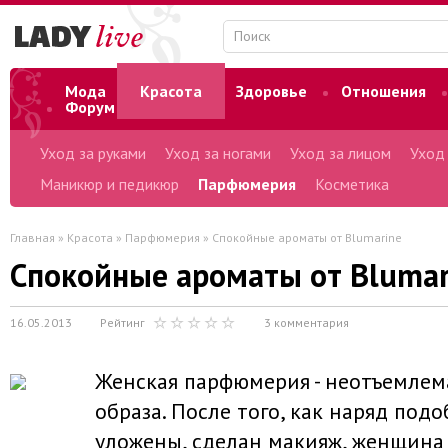
Мода
Красота
Здоровье
Отношения
Форум
Уход за руками
Уход за ногами
Уход за лицом
Уход
Маникюр и педикюр
Парфюмерия
Косметика
Главная
»
Красота
»
Парфюмерия
» Спокойные ароматы от Blumarine
Спокойные ароматы от Blumar
16.05.2013
Рейтинг
3 комментария
Женская парфюмерия - неотъемлема
образа. После того, как наряд под
уложены, сделан макияж, женщина