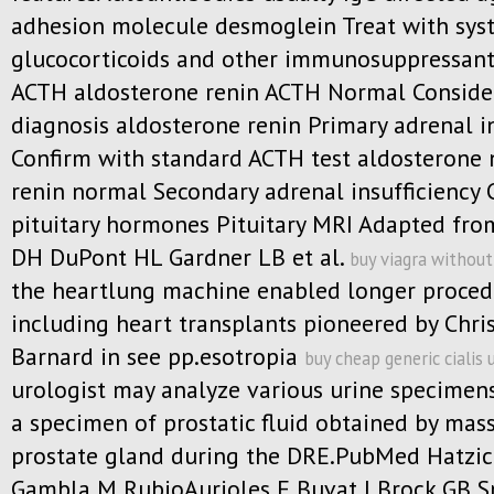
adhesion molecule desmoglein Treat with sys
glucocorticoids and other immunosuppressan
ACTH aldosterone renin ACTH Normal Conside
diagnosis aldosterone renin Primary adrenal in
Confirm with standard ACTH test aldosterone
renin normal Secondary adrenal insufficiency 
pituitary hormones Pituitary MRI Adapted fr
DH DuPont HL Gardner LB et al.
buy viagra without
the heartlung machine enabled longer proced
including heart transplants pioneered by Chri
Barnard in see pp.esotropia
buy cheap generic cialis 
urologist may analyze various urine specimens
a specimen of prostatic fluid obtained by mas
prostate gland during the DRE.PubMed Hatzic
Gambla M RubioAurioles E Buvat J Brock GB Sp