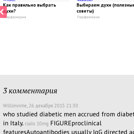
Как правильно выбрать
Выбираем духи (полезны
духи?
советы)
Парфюмерия
Парфюмерия
3 комментария
Williinvime
, 26 декабря 2015 21:30
who studied diabetic men accrued from diabet
in Italy.
FIGUREproclinical
cialis 10mg
featuresAutoantibodies usually IgG directed a