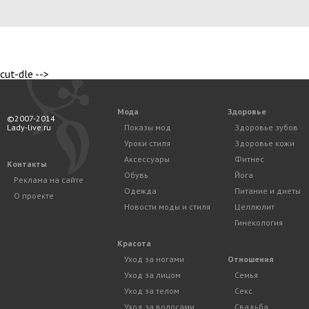
cut-dle -->
Мода
Здоровье
©2007-2014
Lady-live.ru
Показы мод
Здоровье зубов
Уроки стиля
Здоровье кожи
Аксессуары
Фитнес
Контакты
Обувь
Йога
Реклама на сайте
Одежда
Питание и диеты
О проекте
Новости моды и стиля
Целлюлит
Гинекология
Красота
Уход за ногами
Отношения
Уход за лицом
Семья
Уход за телом
Секс
Уход за волосами
Свадьба