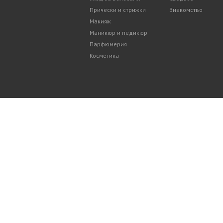
Прически и стрижки
Знакомство
Макияж
Маникюр и педикюр
Парфюмерия
Косметика