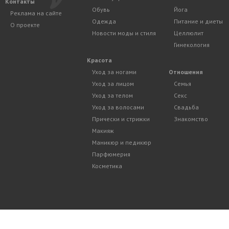
Контакты
Обувь
Йога
Реклама на сайте
Одежда
Питание и диеты
О проекте
Новости моды и стиля
Целлюлит
Гинекология
Красота
Уход за ногами
Отношения
Уход за лицом
Семья
Уход за телом
Секс
Уход за волосами
Свадьба
Прически и стрижки
Знакомство
Макияж
Маникюр и педикюр
Парфюмерия
Косметика