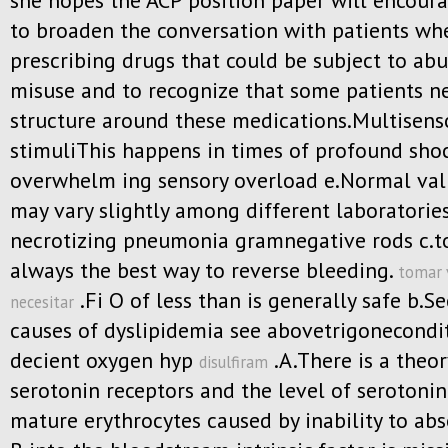
she hopes the ACP position paper will encour
to broaden the conversation with patients wh
prescribing drugs that could be subject to abu
misuse and to recognize that some patients 
structure around these medications.Multisens
stimuliThis happens in times of profound sho
overwhelm ing sensory overload e.Normal val
may vary slightly among different laboratorie
necrotizing pneumonia gramnegative rods c.t
always the best way to reverse bleeding.
tomar v
.Fi O of less than is generally safe b.S
necesitar
causes of dyslipidemia see abovetrigonecondi
decient oxygen hyp
.A.There is a theo
disulfiram
serotonin receptors and the level of serotonin
mature erythrocytes caused by inability to ab