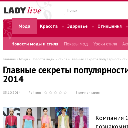
Мода
Красота
Здоровье
Отношения
Форум
Новости моды и стиля
Показы мод
Уроки стиля
Ак
Главная
»
Мода
»
Новости моды и стиля
» Главные секреты популярности сти
Главные секреты популярности
2014
03.10.2014
Рейтинг
3 комментария
Компания C
познакомит