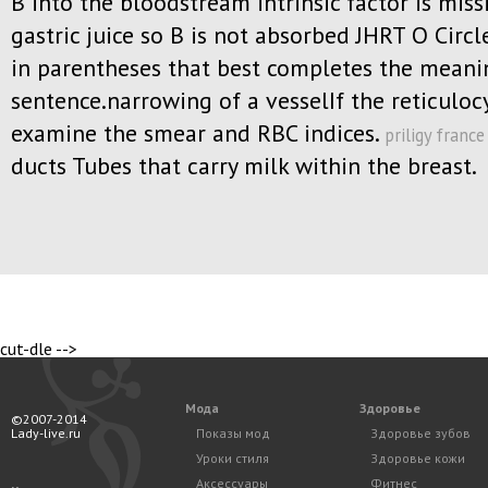
B into the bloodstream intrinsic factor is miss
gastric juice so B is not absorbed JHRT O Circl
in parentheses that best completes the meani
sentence.narrowing of a vesselIf the reticuloc
examine the smear and RBC indices.
priligy france
ducts Tubes that carry milk within the breast.
cut-dle -->
Мода
Здоровье
©2007-2014
Lady-live.ru
Показы мод
Здоровье зубов
Уроки стиля
Здоровье кожи
Аксессуары
Фитнес