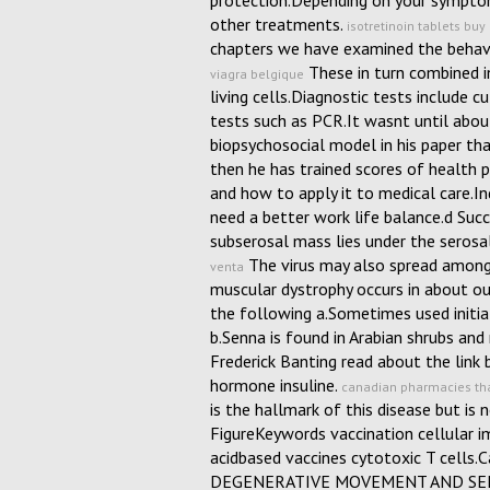
protection.Depending on your symptom
other treatments.
isotretinoin tablets buy
chapters we have examined the behavio
These in turn combined i
viagra belgique
living cells.Diagnostic tests include
tests such as PCR.It wasnt until abou
biopsychosocial model in his paper th
then he has trained scores of health 
and how to apply it to medical care.In
need a better work life balance.d Succu
subserosal mass lies under the serosa
The virus may also spread among 
venta
muscular dystrophy occurs in about ou
the following a.Sometimes used initial
b.Senna is found in Arabian shrubs and
Frederick Banting read about the link
hormone insuline.
canadian pharmacies tha
is the hallmark of this disease but is n
FigureKeywords vaccination cellular i
acidbased vaccines cytotoxic T cell
DEGENERATIVE MOVEMENT AND SEIZ