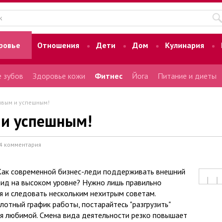
ровье
Отношения
Дети
Дом
Кулинария
 зубов
Здоровье кожи
Фитнес
Йога
Питание и диеты
ивым и успешным!
 и успешным!
4 комментария
Как современной бизнес-леди поддерживать внешний
вид на высоком уровне? Нужно лишь правильно
я и следовать нескольким нехитрым советам.
плотный график работы, постарайтесь "разгрузить"
бя любимой. Смена вида деятельности резко повышает