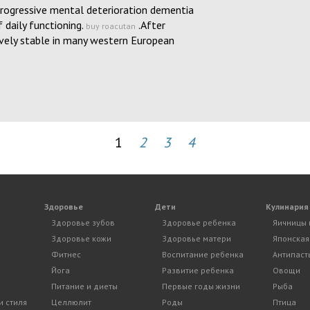
progressive mental deterioration dementia
 daily functioning.
.After
buy roacutan
vely stable in many western European
1
2
3
4
Здоровье
Дети
Кулинария
Здоровье зубов
Здоровье ребенка
Яичницы 
Здоровье кожи
Здоровье матери
Японская
Фитнес
Воспитание ребенка
Антипаст
Йога
Развитие ребенка
Овощи
Питание и диеты
Первые годы жизни
Рыба
и стиля
Целлюлит
Роды
Птица