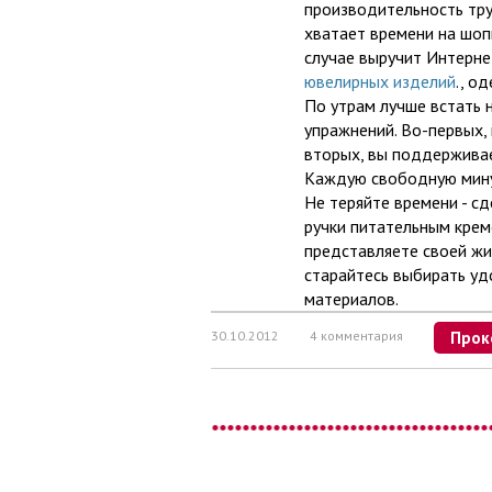
производительность тру
хватает времени на шоп
случае выручит Интерн
ювелирных изделий
., о
По утрам лучше встать 
упражнений. Во-первых,
вторых, вы поддержива
Каждую свободную минут
Не теряйте времени - с
ручки питательным кремо
представляете своей жи
старайтесь выбирать уд
материалов.
30.10.2012
4 комментария
Прок