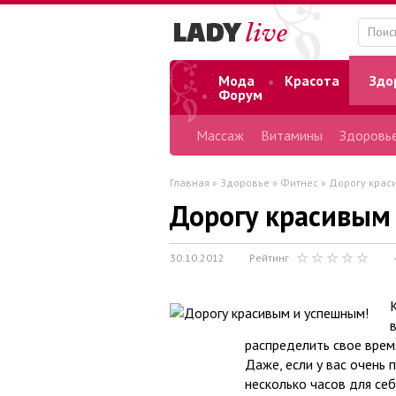
Мода
Красота
Здо
Форум
Массаж
Витамины
Здоровье
Главная
»
Здоровье
»
Фитнес
» Дорогу крас
Дорогу красивым
30.10.2012
Рейтинг
распределить свое врем
Даже, если у вас очень 
несколько часов для се