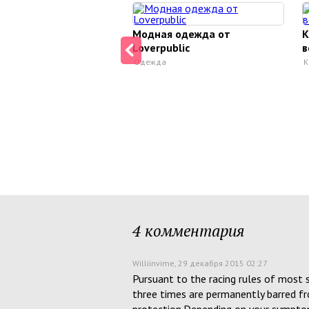
Модная одежда от
К
Loverpublic
в
Одежда
К
4 комментария
Williinvime
, 29 декабря 2015 02:27
Pursuant to the racing rules of most 
three times are permanently barred fr