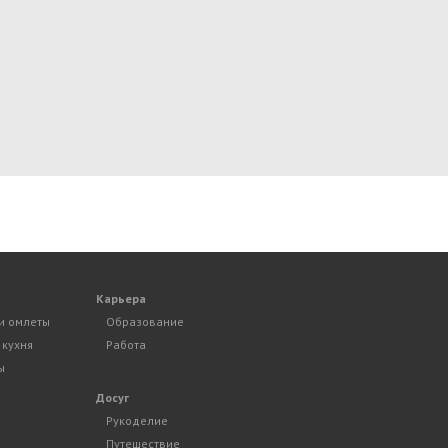
Карьера
и омлеты
Образование
 кухня
Работа
ы
Досуг
Рукоделие
Путешествие