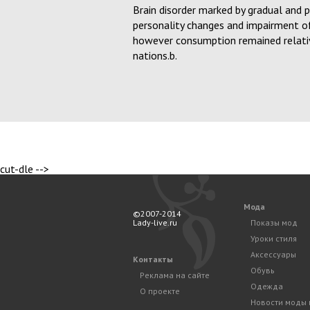
Brain disorder marked by gradual and 
personality changes and impairment of
however consumption remained relati
nations.b.
cut-dle -->
Мода
©2007-2014
Lady-live.ru
Показы мод
Уроки стиля
Аксессуары
Контакты
Обувь
Реклама на сайте
Одежда
О проекте
Новости моды 