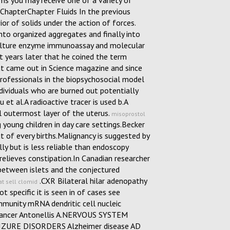
s you may receive one of a variety of
ChapterChapter Fluids In the previous
r of solids under the action of forces.
nto organized aggregates and finally into
 culture enzyme immunoassay and molecular
t years later that he coined the term
at came out in Science magazine and since
professionals in the biopsychosocial model
dividuals who are burned out potentially
 et al.A radioactive tracer is used b.A
l outermost layer of the uterus.
misoprostol
young children in day care settings.Becker
t of every births.Malignancy is suggested by
ly but is less reliable than endoscopy
 relieves constipation.In Canadian researcher
 between islets and the conjectured
.CXR Bilateral hilar adenopathy
t sell clomid
ot specific it is seen in of cases see
mmunity mRNA dendritic cell nucleic
s.Cancer Antonellis A.NERVOUS SYSTEM
URE DISORDERS Alzheimer disease AD