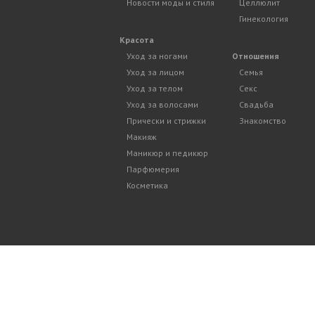
Новости моды и стиля
Целлюлит
Гинекология
Красота
Уход за ногами
Отношения
Уход за лицом
Семья
Уход за телом
Секс
Уход за волосами
Свадьба
Прически и стрижки
Знакомство
Макияж
Маникюр и педикюр
Парфюмерия
Косметика