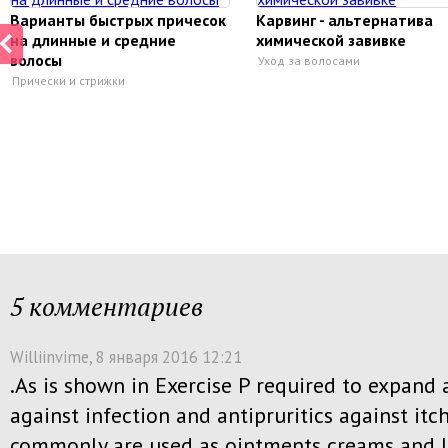
Варианты быстрых причесок
Карвинг - альтернатива
на длинные и средние
химической завивке
волосы
Уход за волосами
Прически и стрижки
5 комментариев
Williinvime
, 8 января 2016 12:21
.As is shown in Exercise P required to expand 
against infection and antipruritics against itc
commonly are used as ointments creams and l