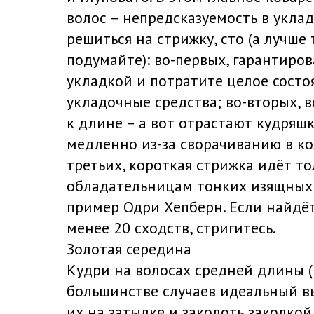
волос – непредсказуемость в укла
решиться на стрижку, сто (а лучше 
подумайте): во-первых, гарантиро
укладкой и потратите целое состо
укладочные средства; во-вторых, в
к длине – а вот отрастают кудряш
медленно из-за сворачиванию в кол
третьих, короткая стрижка идёт то
обладательницам тонких изящных
пример Одри Хепберн. Если найдёт
менее 20 сходств, стригитесь.
Золотая середина
Кудри на волосах средней длины (к
большинстве случаев идеальный вы
их на затылке и заколоть заколкой