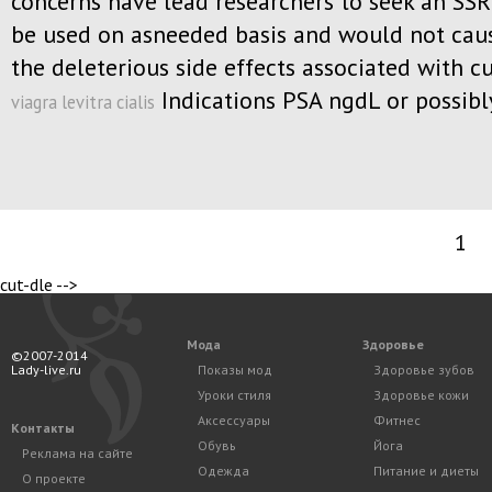
concerns have lead researchers to seek an SSR
be used on asneeded basis and would not cau
the deleterious side effects associated with cu
Indications PSA ngdL or possibl
viagra levitra cialis
1
cut-dle -->
Мода
Здоровье
©2007-2014
Lady-live.ru
Показы мод
Здоровье зубов
Уроки стиля
Здоровье кожи
Аксессуары
Фитнес
Контакты
Обувь
Йога
Реклама на сайте
Одежда
Питание и диеты
О проекте