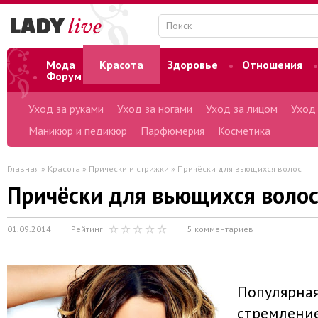
Мода
Красота
Здоровье
Отношения
Форум
Уход за руками
Уход за ногами
Уход за лицом
Уход
Маникюр и педикюр
Парфюмерия
Косметика
Главная
»
Красота
»
Прически и стрижки
» Причёски для вьющихся волос
Причёски для вьющихся воло
01.09.2014
Рейтинг
5 комментариев
Популярная
стремлени