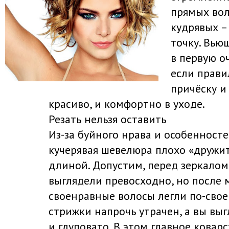
прямых вол
кудрявых – 
точку. Вью
в первую о
если прави
причёску и
красиво, и комфортно в уходе.
Резать нельзя оставить
Из-за буйного нрава и особенност
кучерявая шевелюра плохо «дружит
длиной. Допустим, перед зеркалом
выглядели превосходно, но после 
своенравные волосы легли по-свое
стрижки напрочь утрачен, а вы вы
и глуповато. В этом главное ковар