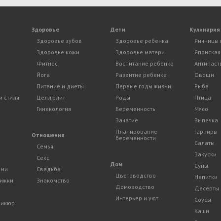
Здоровье
Дети
Кулинария
Здоровье зубов
Здоровье ребенка
Яичницы 
Здоровье кожи
Здоровье матери
Японская
Фитнес
Воспитание ребенка
Антипаст
Йога
Развитие ребенка
Овощи
Питание и диеты
Первые годы жизни
Рыба
и стиля
Целлюлит
Роды
Птица
Гинекология
Беременность
Мясо
Зачатие
Выпечка
Планирование
Гарниры
и
Отношения
беременности
Салаты
Семья
Закуски
Секс
Дом
Супы
ами
Свадьба
Цветоводство
Напитки
рижки
Знакомство
Домоводство
Десерты
Интерьер и уют
Соусы
дикюр
Каши