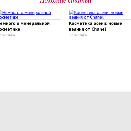
Похожие статьи
емного о минеральной
Косметика осени: новые
осметике
веяния от Chanel
осметика
Косметика