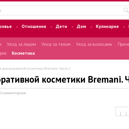
ровье
Отношения
Дети
Дом
Кулинария
и
Уход за лицом
Уход за телом
Уход за волосами
Приче
рия
Косметика
 декоративной косметики Bremani. Часть 1.
ративной косметики Bremani. Ч
0 комментариев