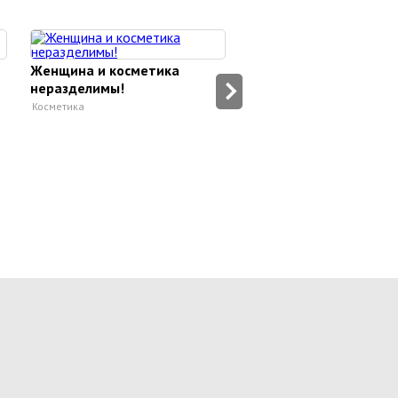
Женщина и косметика
Декоративная космет
неразделимы!
Bremani - презентаци
Косметика
Косметика