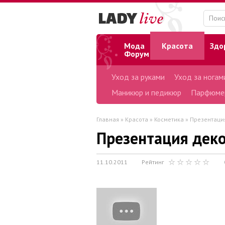
Мода
Красота
Здо
Форум
Уход за руками
Уход за ногам
Маникюр и педикюр
Парфюме
Главная
»
Красота
»
Косметика
» Презентация
Презентация деко
11.10.2011
Рейтинг