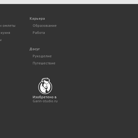
Карьера
и омлеты
Образование
 кухня
Работа
ы
Досуг
Рукоделие
Путешествие
Изобретено в
Garin-studio.ru