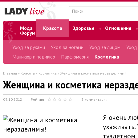
Мода
Красота
Здоровье
Отношения
Форум
Уход за руками
Уход за ногами
Уход за лицом
Уход
Маникюр и педикюр
Парфюмерия
Косметика
Главная
»
Красота
»
Косметика
» Женщина и косметика неразделимы!
Женщина и косметика неразд
09.10.2012
Рейтинг
3 комментария
Я очень лю
ухаживать.
туалетном 