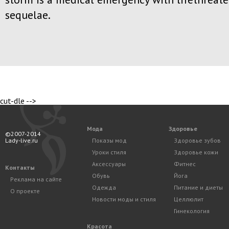
sequelae.
cut-dle -->
Мода
Здоровье
©2007-2014
Lady-live.ru
Показы мод
Здоровье зубов
Уроки стиля
Здоровье кожи
Аксессуары
Фитнес
Контакты
Обувь
Йога
Реклама на сайте
Одежда
Питание и диеты
О проекте
Новости моды и стиля
Целлюлит
Гинекология
Красота