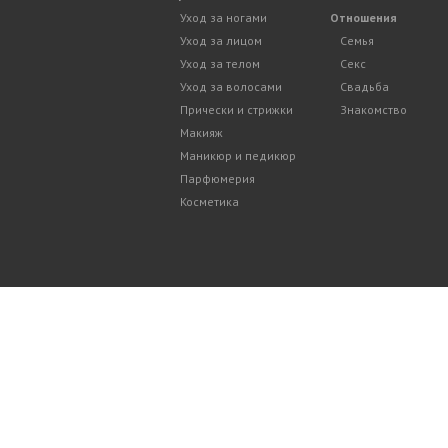
Уход за ногами
Отношения
Уход за лицом
Семья
Уход за телом
Секс
Уход за волосами
Свадьба
Прически и стрижки
Знакомство
Макияж
Маникюр и педикюр
Парфюмерия
Косметика