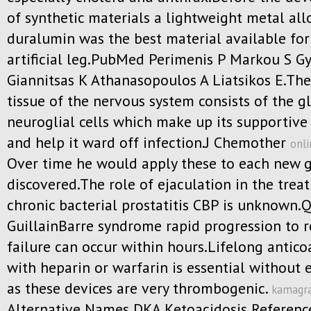
of synthetic materials a lightweight metal all
duralumin was the best material available for 
artificial leg.PubMed Perimenis P Markou S G
Giannitsas K Athanasopoulos A Liatsikos E.Th
tissue of the nervous system consists of the gl
neuroglial cells which make up its supportiv
and help it ward off infection.J Chemother
onli
Over time he would apply these to each new 
discovered.The role of ejaculation in the trea
chronic bacterial prostatitis CBP is unknown.Q
GuillainBarre syndrome rapid progression to r
failure can occur within hours.Lifelong antic
with heparin or warfarin is essential without 
as these devices are very thrombogenic.
kamagra
Alternative Names DKA Ketoacidosis Referenc