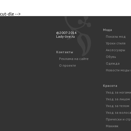
cut-dle -->
Мода
©2007-2014
Lady-live.ru
Показы мод
Уроки стиля
Аксессуары
Контакты
Обувь
Реклама на сайте
Одежда
О проекте
Новости моды 
Красота
Уход за ногам
Уход за лицом
Уход за телом
Уход за волос
Прически и ст
Макияж