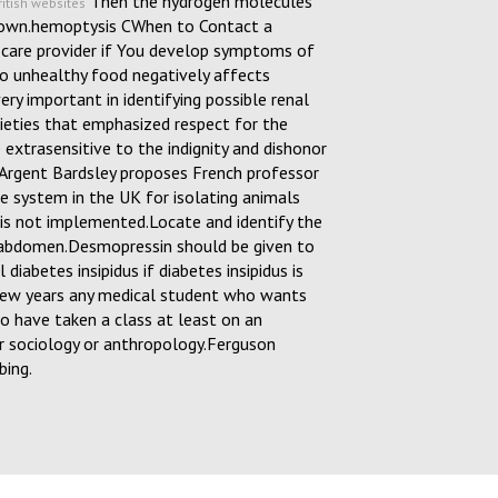
Then the hydrogen molecules
ritish websites
 down.hemoptysis CWhen to Contact a
 care provider if You develop symptoms of
 to unhealthy food negatively affects
ery important in identifying possible renal
ieties that emphasized respect for the
extrasensitive to the indignity and dishonor
 Argent Bardsley proposes French professor
ine system in the UK for isolating animals
a is not implemented.Locate and identify the
e abdomen.Desmopressin should be given to
diabetes insipidus if diabetes insipidus is
few years any medical student who wants
to have taken a class at least on an
r sociology or anthropology.Ferguson
bing.