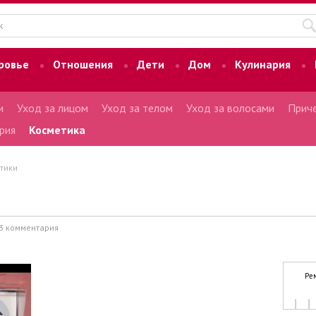
ровье
Отношения
Дети
Дом
Кулинария
и
Уход за лицом
Уход за телом
Уход за волосами
Приче
рия
Косметика
тики
3 комментария
Ре