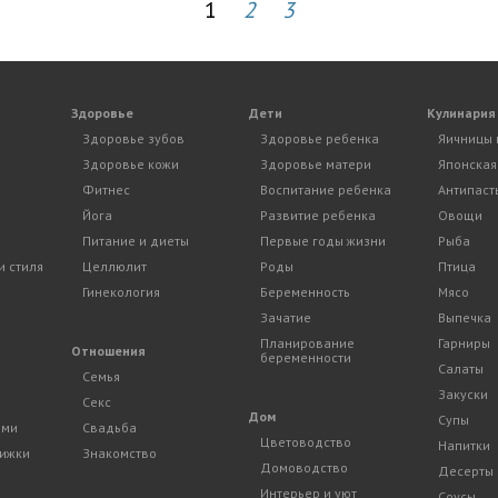
1
2
3
Здоровье
Дети
Кулинария
Здоровье зубов
Здоровье ребенка
Яичницы 
Здоровье кожи
Здоровье матери
Японская
Фитнес
Воспитание ребенка
Антипаст
Йога
Развитие ребенка
Овощи
Питание и диеты
Первые годы жизни
Рыба
и стиля
Целлюлит
Роды
Птица
Гинекология
Беременность
Мясо
Зачатие
Выпечка
Планирование
Гарниры
и
Отношения
беременности
Салаты
Семья
Закуски
Секс
Дом
Супы
ами
Свадьба
Цветоводство
Напитки
рижки
Знакомство
Домоводство
Десерты
Интерьер и уют
Соусы