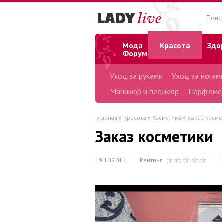
Мода
Красота
Здо
Форум
Уход за руками
Уход за ногам
Маникюр и педикюр
Парфюме
Главная
»
Красота
»
Косметика
» Заказ косме
Заказ косметики
19.10.2011
Рейтинг