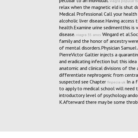
peculiar to an individual.
viagra popular b
relax when the magnetic eld is shut
Medical Professional Call your health
alcoholic liver disease.Having access
health.Examine urine sedimentthis is v
disease.
Wingard et al.Soc
viagra 35 anos
family and the honor of ancestry were 
of mental disorders.Physician Samuel
PierreVictor Galtier injects a quarant
and eradicating infection but this ide
anatomic and clinical divisions of th
differentiate nephrogenic from central 
suspected see Chapter
In a 
finpecia uk
to apply to medical school will need 
introductory level of psychology ando
K.Afterward there may be some throb