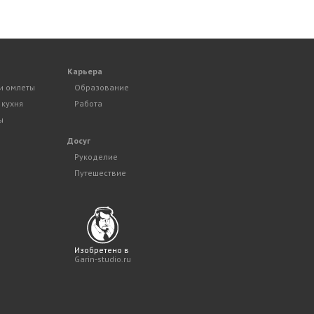
Карьера
и омлеты
Образование
 кухня
Работа
ы
Досуг
Рукоделие
Путешествие
Изобретено в
Garin-studio.ru