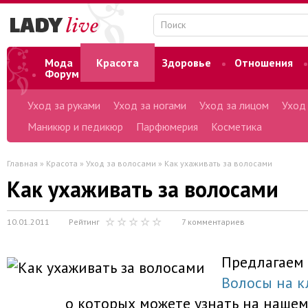
Мода
Красота
Здоровье
Отношения
Форум
Уход за руками
Уход за ногами
Уход за лицом
Уход
Маникюр и педикюр
Парфюмерия
Косметика
Главная
»
Красота
»
Уход за волосами
» Как ухаживать за волосами
Как ухаживать за волосами
10.01.2011
Рейтинг
7 комментариев
Предлагаем
Волосы на к
о которых можете узнать на нашем