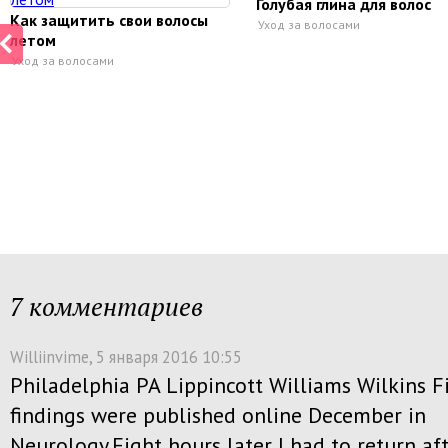
Голубая глина для волос
Как защитить свои волосы
Уход за волосами
летом
Уход за волосами
7 комментариев
Williinvime
, 5 января 2016 10:55
Philadelphia PA Lippincott Williams Wilkins 
findings were published online December in
Neurology.Eight hours later I had to return af