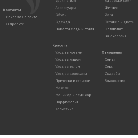
Уроки стиля
Здоровье кожи
Аксессуары
Фитнес
Контакты
Обувь
Йога
Реклама на сайте
Одежда
Питание и диеты
О проекте
Новости моды и стиля
Целлюлит
Гинекология
Красота
Уход за ногами
Отношения
Уход за лицом
Семья
Уход за телом
Секс
Уход за волосами
Свадьба
Прически и стрижки
Знакомство
Макияж
Маникюр и педикюр
Парфюмерия
Косметика