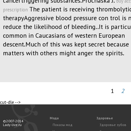
cancertriggering substances.Prochaska J.
buy ac
The patient is receiving thrombolyti
prescription
therapyAggressive blood pressure con trol is 
reduce the likelihood of bleeding..It is particu
common in Caucasians of western European
descent.Much of this was kept secret because 
matters with others might anger the spirits.
1
2
cut-dle -->
Мода
Здоровье
©2007-2014
Lady-live.ru
Показы мод
Здоровье зубов