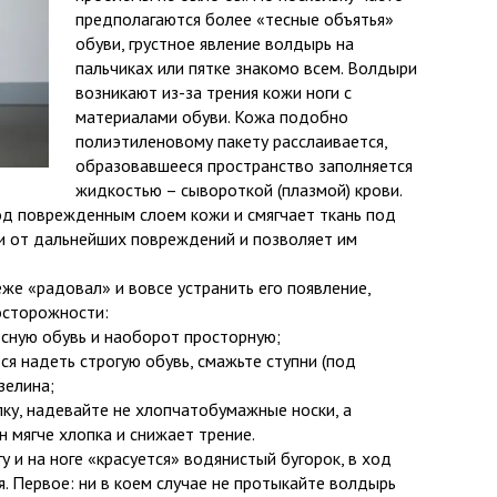
предполагаются более «тесные объятья»
обуви, грустное явление
волдырь на
пальчиках или пятке знакомо всем. Волдыри
возникают из-за трения кожи ноги с
материалами обуви. Кожа подобно
полиэтиленовому пакету расслаивается,
образовавшееся пространство заполняется
жидкостью – сывороткой (плазмой) крови.
д поврежденным слоем кожи и смягчает ткань под
и от дальнейших повреждений и позволяет им
же «радовал» и вовсе устранить его появление,
осторожности:
есную обувь и наоборот просторную;
ся надеть строгую обувь, смажьте ступни (под
зелина;
лку, надевайте не хлопчатобумажные носки, а
н мягче хлопка и снижает трение.
у и на ноге «красуется» водянистый бугорок, в ход
я. Первое: ни в коем случае не протыкайте волдырь