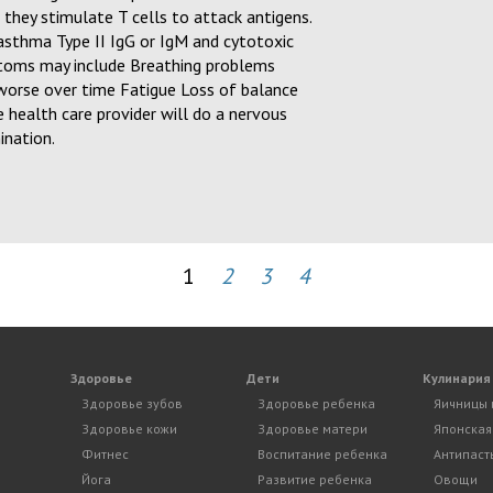
d they stimulate T cells to attack antigens.
asthma Type II IgG or IgM and cytotoxic
toms may include Breathing problems
worse over time Fatigue Loss of balance
health care provider will do a nervous
ination.
1
2
3
4
Здоровье
Дети
Кулинария
Здоровье зубов
Здоровье ребенка
Яичницы 
Здоровье кожи
Здоровье матери
Японская
Фитнес
Воспитание ребенка
Антипаст
Йога
Развитие ребенка
Овощи