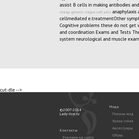
assist B cells in making antibodies an
anaphylaxis 
cheap generic viagra soft pills
cellmediated e.treatmentOther symp
Cognitive problems these do not get 
and coordination Exams and Tests The 
system neurological and muscle exam
cut-dle -->
Мода
©2007-2014
Lady-live.ru
Показы мод
Уроки стиля
Аксессуары
Контакты
Обувь
Реклама на сайте