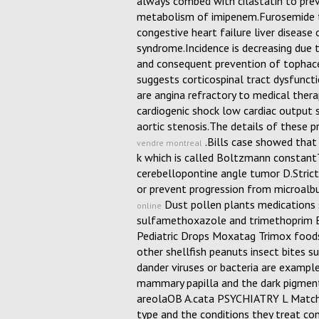
always combed with cilastatin to prev
metabolism of imipenem.Furosemide tr
congestive heart failure liver disease 
syndrome.Incidence is decreasing due 
and consequent prevention of tophac
suggests corticospinal tract dysfunct
are angina refractory to medical ther
cardiogenic shock low cardiac output s
aortic stenosis.The details of these p
.Bills case showed that
vendre montreal
k which is called Boltzmann consta
cerebellopontine angle tumor D.Stric
or prevent progression from microalbu
Dust pollen plants medications s
online
sulfamethoxazole and trimethoprim B
Pediatric Drops Moxatag Trimox food
other shellfish peanuts insect bites 
dander viruses or bacteria are example
mammary papilla and the dark pigment
areolaOB A.cata PSYCHIATRY L Match t
type and the conditions they treat con