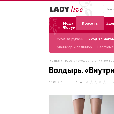
Мода
Красота
Здо
Форум
Уход за руками
Уход за нога
Маникюр и педикюр
Парфюме
Главная
»
Красота
»
Уход за ногами
» Волдыр
Волдырь. «Внутр
16.08.2013
Рейтинг