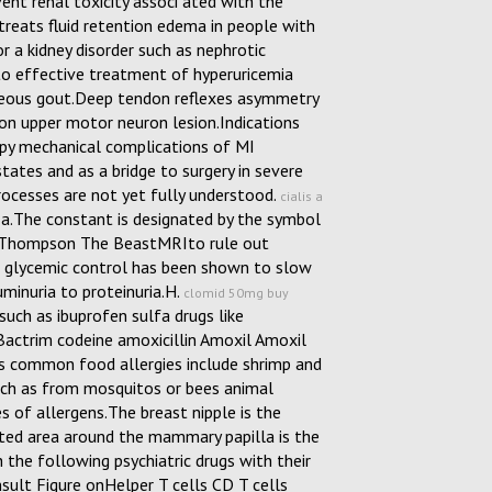
ent renal toxicity associ ated with the
eats fluid retention edema in people with
or a kidney disorder such as nephrotic
to effective treatment of hyperuricemia
eous gout.Deep tendon reflexes asymmetry
ion upper motor neuron lesion.Indications
apy mechanical complications of MI
tates and as a bridge to surgery in severe
rocesses are not yet fully understood.
cialis a
 a.The constant is designated by the symbol
ntThompson The BeastMRIto rule out
t glycemic control has been shown to slow
minuria to proteinuria.H.
clomid 50mg buy
uch as ibuprofen sulfa drugs like
actrim codeine amoxicillin Amoxil Amoxil
s common food allergies include shrimp and
such as from mosquitos or bees animal
s of allergens.The breast nipple is the
ed area around the mammary papilla is the
he following psychiatric drugs with their
sult Figure onHelper T cells CD T cells