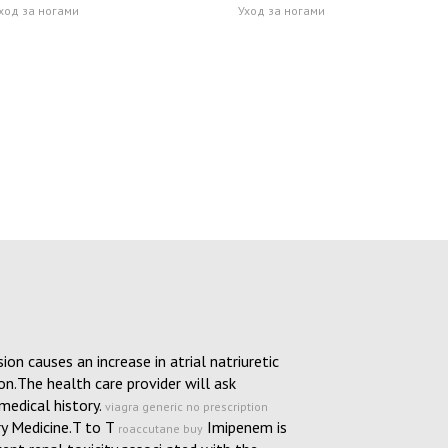
ход за ногами
Уход за ногами
on causes an increase in atrial natriuretic
on.The health care provider will ask
medical history.
viagra generic no prescription
y Medicine.T to T
Imipenem is
roaccutane buy