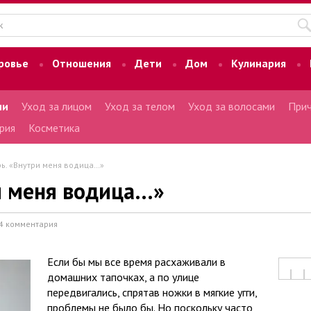
ровье
Отношения
Дети
Дом
Кулинария
ми
Уход за лицом
Уход за телом
Уход за волосами
Прич
рия
Косметика
ь. «Внутри меня водица…»
и меня водица…»
4 комментария
Если бы мы все время расхаживали в
домашних тапочках, а по улице
передвигались, спрятав ножки в мягкие угги,
проблемы не было бы. Но поскольку часто