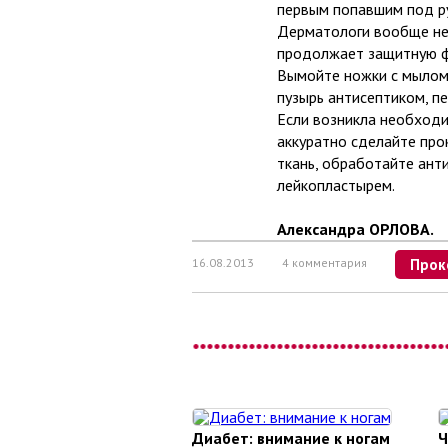
первым попавшим под ру
Дерматологи вообще не 
продолжает защитную ф
Вымойте ножки с мылом
пузырь антисептиком, п
Если возникла необходи
аккуратно сделайте про
ткань, обработайте ант
лейкопластырем.
Александра ОРЛОВА.
16.08.2013
4 комментария
Прок
Диабет: внимание к ногам
Ч