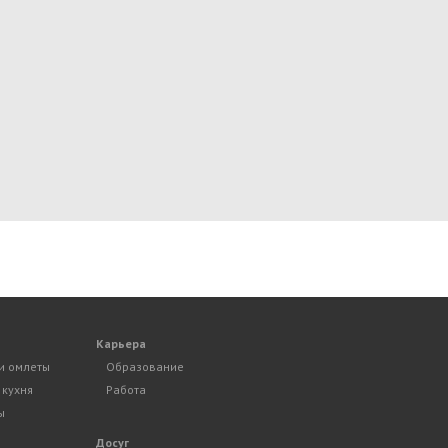
Карьера
и омлеты
Образование
 кухня
Работа
ы
Досуг