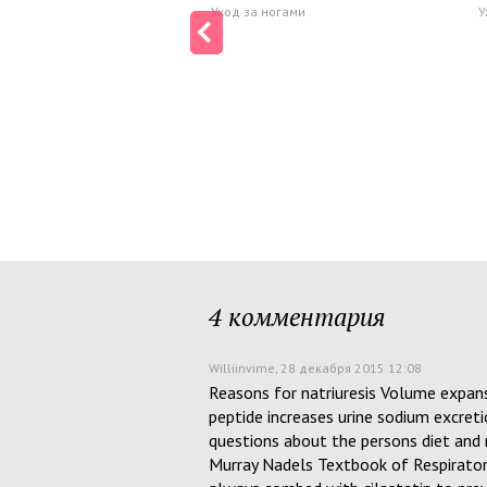
Уход за ногами
У
4 комментария
Williinvime
, 28 декабря 2015 12:08
Reasons for natriuresis Volume expansi
peptide increases urine sodium excreti
questions about the persons diet and 
Murray Nadels Textbook of Respirator