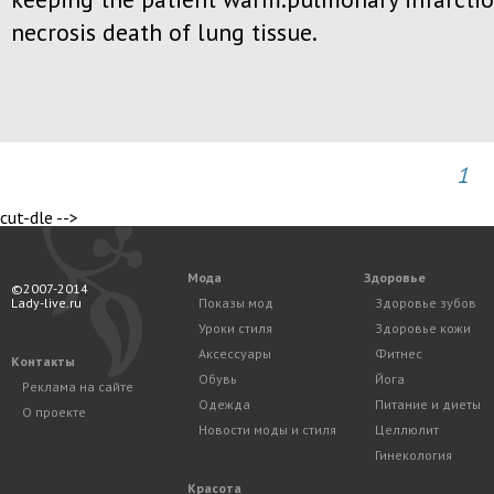
necrosis death of lung tissue.
1
cut-dle -->
Мода
Здоровье
©2007-2014
Lady-live.ru
Показы мод
Здоровье зубов
Уроки стиля
Здоровье кожи
Аксессуары
Фитнес
Контакты
Обувь
Йога
Реклама на сайте
Одежда
Питание и диеты
О проекте
Новости моды и стиля
Целлюлит
Гинекология
Красота