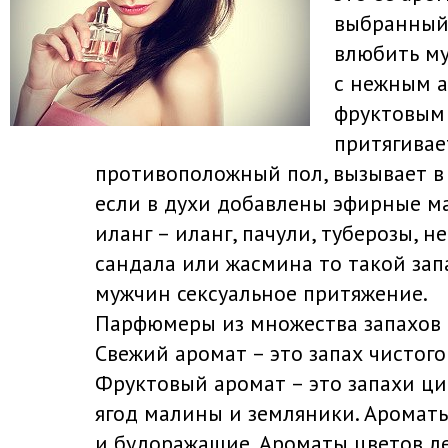
выбранный
влюбить му
с нежным 
фруктовым
притягивае
противоположный пол, вызывает в 
если в духи добавлены эфирные ма
иланг – иланг, пачули, туберозы, не
сандала или жасмина то такой зап
мужчин сексуальное притяжение.
Парфюмеры из множества запахов 
Свежий аромат – это запах чистого
Фруктовый аромат – это запахи ци
ягод малины и земляники. Ароматы
и будоражащие. Ароматы цветов ле