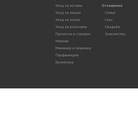
Уход за ногами
Отношения
Уход за лицом
Семья
Уход за телом
Секс
Уход за волосами
Свадьба
Прически и стрижки
Знакомство
Макияж
Маникюр и педикюр
Парфюмерия
Косметика