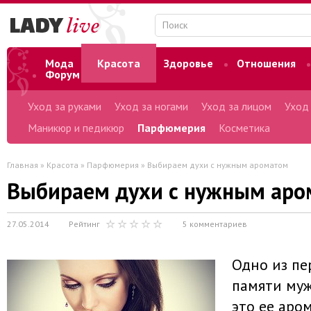
Мода
Красота
Здоровье
Отношения
Форум
Уход за руками
Уход за ногами
Уход за лицом
Уход
Маникюр и педикюр
Парфюмерия
Косметика
Главная
»
Красота
»
Парфюмерия
» Выбираем духи с нужным ароматом
Выбираем духи с нужным аро
27.05.2014
Рейтинг
5 комментариев
Одно из пе
памяти му
это ее аро