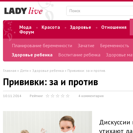
Мода
Красота
Здоровье
Отношения
Форум
Планирование беременности
Зачатие
Беременность
Здоровье ребенка
Воспитание ребенка
Здоровье ма
Главная
»
Дети
»
Здоровье ребенка
» Прививки: за и против
Прививки: за и против
10.11.2014
Рейтинг
4 комментария
Дискуссии 
утихают да