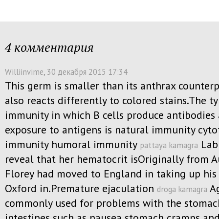
4 комментария
Williinvime
, 30 декабря 2015 17:34
This germ is smaller than its anthrax counter
also reacts differently to colored stains.The t
immunity in which B cells produce antibodies 
exposure to antigens is natural immunity cyto
immunity humoral immunity
Lab 
pattaya kamagra
reveal that her hematocrit isOriginally from A
Florey had moved to England in taking up his 
Oxford in.Premature ejaculation
Ag
droga kamagra
commonly used for problems with the stomac
intestines such as nausea stomach cramps and