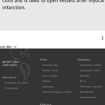
clots and is used to open vessels after myocar
infarction.
1
cut-dle -->
Мода
Здоровье
©2007-2014
Lady-live.ru
Показы мод
Здоровье зубов
Уроки стиля
Здоровье кожи
Аксессуары
Фитнес
Контакты
Обувь
Йога
Реклама на сайте
Одежда
Питание и диеты
О проекте
Новости моды и стиля
Целлюлит
Гинекология
Красота