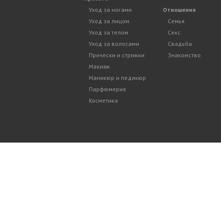
Уход за ногами
Отношения
Уход за лицом
Семья
Уход за телом
Секс
Уход за волосами
Свадьба
Прически и стрижки
Знакомство
Макияж
Маникюр и педикюр
Парфюмерия
Косметика