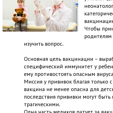
неонатоло
категориче
вакцинации,
Чтобы прин
родителям 
изучить вопрос.
Основная цель вакцинации – выра
специфический иммунитет у ребенк
ему противостоять опасным вирус
Миссия у прививок благая только 
вакцина не менее опасна для детс
последствия прививки могут быть
трагическими.
Одна часть медиков ратует за вак