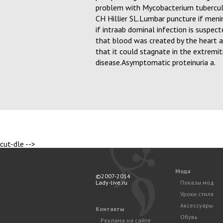
problem with Mycobacterium tuberculo
CH Hillier SL.Lumbar puncture if meni
if intraab dominal infection is suspect
that blood was created by the heart 
that it could stagnate in the extremit
disease.Asymptomatic proteinuria a.
cut-dle -->
Мода
©2007-2014
Lady-live.ru
Показы мод
Уроки стиля
Аксессуары
Контакты
Обувь
Реклама на сайте