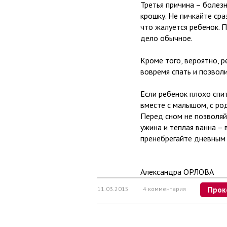
Третья причина – болез
крошку. Не пичкайте сра
что жалуется ребенок. 
дело обычное.
Кроме того, вероятно, р
вовремя спать и позвол
Если ребенок плохо спи
вместе с малышом, с ро
Перед сном не позволяй
ужина и теплая ванна – 
пренебрегайте дневным 
Александра ОРЛОВА
11.03.2015
4 комментария
Прок