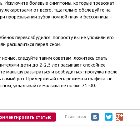
нь. Исключите болевые симптомы, которые тревожат
зу лекарствами от всего, тщательно обследуйте на
При прорезывании зубок ночной плач и бессонница –
ебенок перевозбудился: попросту вы не уложили его
или расшалиться перед сном.
т ночью, следуйте таким советам: ложитесь спать
дителями дети до 2-2,5 лет засыпают спокойнее.
те малышу разыграться и возбудиться: прогулка после
в самый раз. Придерживайтесь режима и графика, не
сном, укладывайте малыша не позже 21-00.
омментировать статью
Поделиться