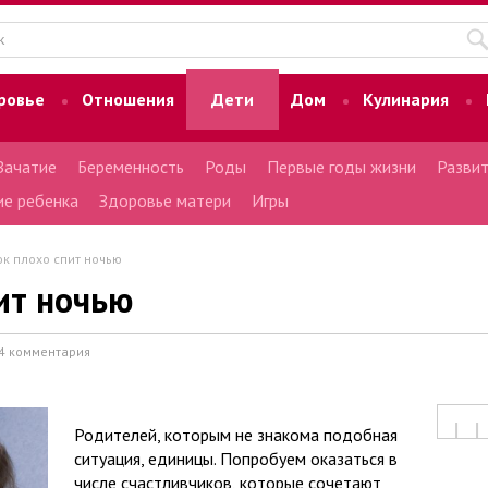
ровье
Отношения
Дети
Дом
Кулинария
Зачатие
Беременность
Роды
Первые годы жизни
Развит
ие ребенка
Здоровье матери
Игры
к плохо спит ночью
ит ночью
4 комментария
Родителей, которым не знакома подобная
ситуация, единицы. Попробуем оказаться в
числе счастливчиков, которые сочетают