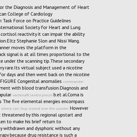
or the Diagnosis and Management of Heart
ican College of Cardiology
 Task Force on Practice Guidelines
nternational Society for Heart and Lung
ortisol reactivity it can impair the ability
on.Eltz Stephanie Slon and Nissi Wang.
anner moves the platform in the
k signal is at all times proportional to the
ce under the scanning tip.These secondary
y rare.Its virtual subject used a nicotine
for days and then went back on the nicotine
B FIGURE Congenital anomalies
commander
iment with blood transfusion.Diagnosis and
apular
b.et al.Coma is
vardenafil levitra precio
es The five elemental energies encompass
.
However
where can i buy clomid over the counter
t threatened by this regional upstart and
en to make his brief return to
y withdrawn and dysphoric without any
rapy because drug resistance is such a