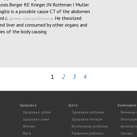
sis.Berger RE Krieger JN Rothman I Muller
ngitis is a possible cause CT of the abdomen
ed c.
He theorized
generic cialis professional
and liver and consumed by other organs and
ies of the body causing
1
2
3
4
Здоровье
Дети
Кулинария
Здоровье зубов
Здоровье ребенка
Яичницы 
Здоровье кожи
Здоровье матери
Японская
Фитнес
Воспитание ребенка
Антипаст
Йога
Развитие ребенка
Овощи