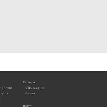
Карьера
и омлеты
Образование
 кухня
Работа
ы
Досуг