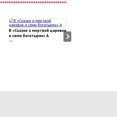
В «Сказке о мертвой царевне
ОБОГАЩЕНИЕ ОКРУЖ
и семи богатырях» А
ОБСТАНОВКИ
БК
Воспитание ребенка