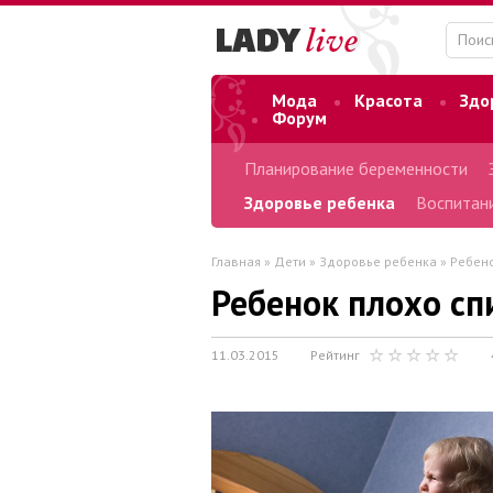
Мода
Красота
Здо
Форум
Планирование беременности
Здоровье ребенка
Воспитан
Главная
»
Дети
»
Здоровье ребенка
» Ребено
Ребенок плохо сп
11.03.2015
Рейтинг