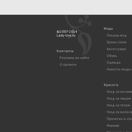
Мода
©2007-2014
Lady-live.ru
Показы мод
Уроки стиля
Аксессуары
Контакты
Обувь
Реклама на сайте
Одежда
О проекте
Новости моды 
Красота
Уход за ногам
Уход за лицом
Уход за телом
Уход за волос
Прически и ст
Макияж