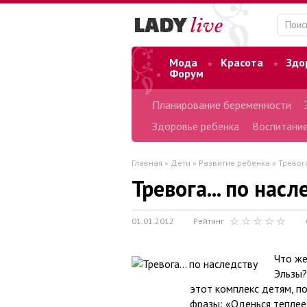
Мода
Красота
Здо
Форум
Планирование беременности
Здоровье ребенка
Воспитание
Главная
»
Дети
»
Развитие ребенка
» Тревога
Тревога... по насл
01.01.2012
Рейтинг
Что же
Эльзы?
этот комплекс детям, п
фразы: «Оденься теплее,