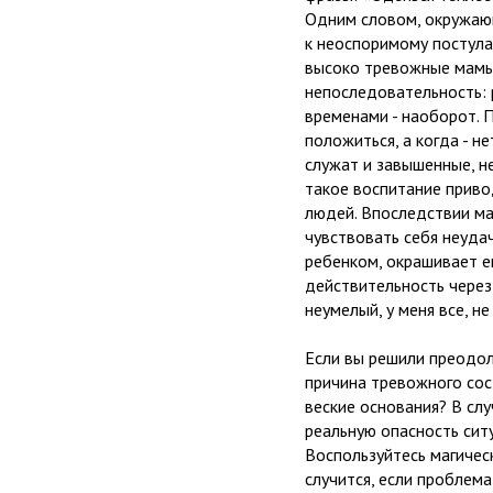
Одним словом, окружаю
к неоспоримому постулат
высоко тревожные мамы 
непоследовательность: 
временами - наоборот. П
положиться, а когда - 
служат и завышенные, н
такое воспитание приво
людей. Впоследствии м
чувствовать себя неуда
ребенком, окрашивает е
действительность через
неумелый, у меня все, не 
Если вы решили преодоле
причина тревожного сос
веские основания? В слу
реальную опасность сит
Воспользуйтесь магическ
случится, если проблем