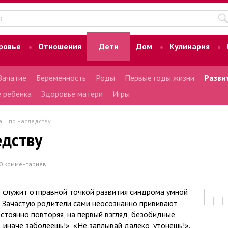
ровье
Отношения
Дети
Дом
Кулинария
Зачатие
Беременность
Роды
Первые годы жизни
Разви
 ребенка
Здоровье матери
Игры
... по наследству
едству
0 комментариев
 служит отправной точкой развития синдрома умной
 Зачастую родители сами неосознанно прививают
остоянно повторяя, на первый взгляд, безобидные
 иначе заболеешь!», «Не заплывай далеко, утонешь!».