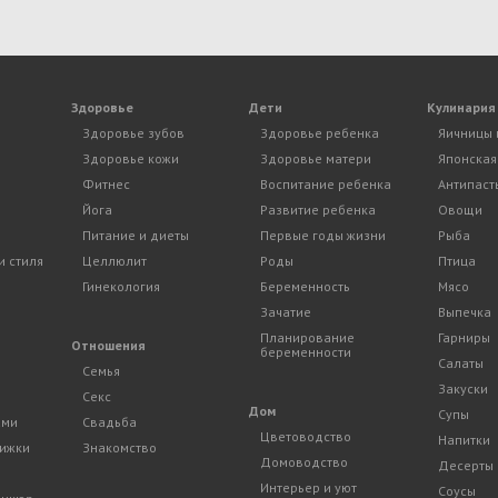
Здоровье
Дети
Кулинария
Здоровье зубов
Здоровье ребенка
Яичницы 
Здоровье кожи
Здоровье матери
Японская
Фитнес
Воспитание ребенка
Антипаст
Йога
Развитие ребенка
Овощи
Питание и диеты
Первые годы жизни
Рыба
и стиля
Целлюлит
Роды
Птица
Гинекология
Беременность
Мясо
Зачатие
Выпечка
Планирование
Гарниры
и
Отношения
беременности
Салаты
Семья
Закуски
Секс
Дом
Супы
ами
Свадьба
Цветоводство
Напитки
рижки
Знакомство
Домоводство
Десерты
Интерьер и уют
Соусы