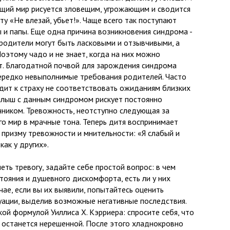
щий мир рисуется зловещим, угрожающим и сводится
у «Не влезай, убьет!». Чаще всего так поступают
и папы. Еще одна причина возникновения синдрома -
родители могут быть ласковыми и отзывчивыми, а
оэтому чадо и не знает, когда на них можно
нет. Благодатной почвой для зарождения синдрома
ередко невыполнимые требования родителей. Часто
дит к страху не соответствовать ожиданиям близких
алыш с данным синдромом рискует постоянно
чником. Тревожность, неотступно следующая за
го мир в мрачные тона. Теперь дитя воспринимает
 призму тревожности и мнительности: «Я слабый и
как у других».
ть тревогу, задайте себе простой вопрос: в чем
тояния и душевного дискомфорта, есть ли у них
чае, если вы их выявили, попытайтесь оценить
уации, выделив возможные негативные последствия.
ой формулой Уиллиса X. Кэрриера: спросите себя, что
а останется нерешенной. После этого хладнокровно