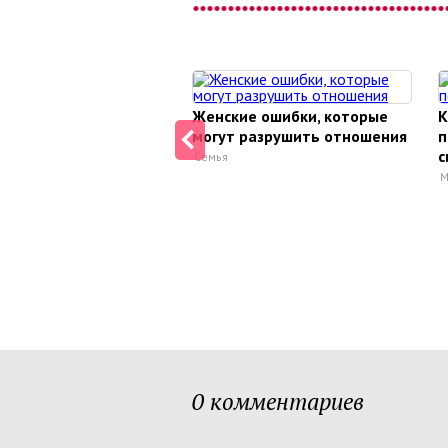
Женские ошибки, которые
К
могут разрушить отношения
п
с
Семья
М
0 комментариев