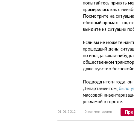
попытайтесь принять ме
примирились как с неизб
Посмотрите на ситуацию
обидный промах - тщат
выйдите из ситуации по
Если вы не можете найт
прошедший день: ситуац
но иногда какая-нибудь 
общественном транспорте
душе чувство беспокойст
Подводя итоги года, он 
Департаментом,
было у
массовой инвентаризаци
рекламой в городе.
01.01.2012
0 комментариев
Про