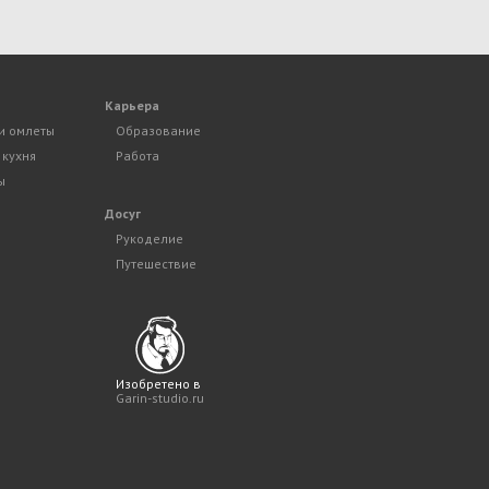
Карьера
и омлеты
Образование
 кухня
Работа
ы
Досуг
Рукоделие
Путешествие
Изобретено в
Garin-studio.ru