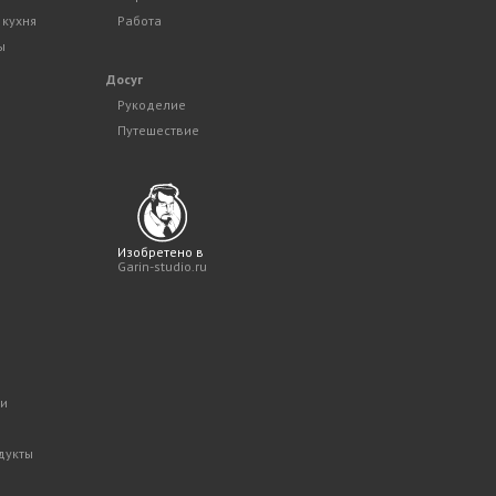
 кухня
Работа
ы
Досуг
Рукоделие
Путешествие
Изобретено в
Garin-studio.ru
ки
дукты