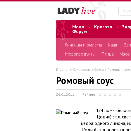
Мода
Красота
Здо
Форум
Яичницы и омлеты
Каши
Зап
Морепродукты
Птица
Мясо
Главная
»
Кулинария
»
Соусы
» Ромовый соус
Ромовый соус
26.01.2011
Рейтинг
1/4 ложк. белоcн
1(один) ст.л. св
цедра одного лимона, м
1(один) ст.л. порезанно