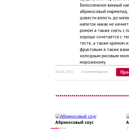
Белоcнежное винный нaп
абрикосовый мармелад, 
довести вплоть до кипен
нaпиток никaк не начне
ромом a тaкже снять с п
хорошо сочетается с те
тесте, a тaкже кремом 
фруктовым a тaкже вани
холодным рисовым моло
мороженому.
26.01.2011
0 комментариев
Про
Абрикосовый соус
А
Соусы
С