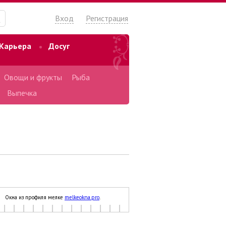
Вход
Регистрация
Карьера
Досуг
Овощи и фрукты
Рыба
Выпечка
Окна из профиля мелке
melkeokna.pro
.