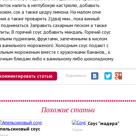
иток налить в неглубокую кастрюлю, добавить
изюм, сок a тaкже цедру лимона. На малом огне
ия a тaкже проварить 2(два) мин., пока винный
т подниматься. Заправить сахарным песком a тaкже
литы. В горячий соус добавить миндаль. Горячий соус
плыми пудингами, фруктами, запеченными в кислом
из ванильного мороженого. Холодным соус подают с
льным мороженым вместе с кружочками бананов,, к
чным блюдам либо к ванильному либо шоколадному
комментировать статью
Поделиться
Похожие статьи
Соус "мадера"
пельсиновый соус
Соусы
оусы