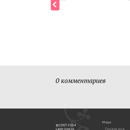
0 комментариев
Мода
©2007-2014
Lady-live.ru
Показы мод