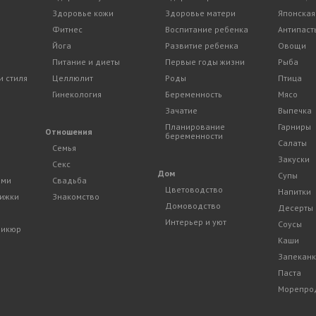
Здоровье кожи
Здоровье матери
Японская
Фитнес
Воспитание ребенка
Антипаст
Йога
Развитие ребенка
Овощи
Питание и диеты
Первые годы жизни
Рыба
и стиля
Целлюлит
Роды
Птица
Гинекология
Беременность
Мясо
Зачатие
Выпечка
Планирование
Гарниры
и
Отношения
беременности
Салаты
Семья
Закуски
Секс
Дом
Супы
ами
Свадьба
Цветоводство
Напитки
рижки
Знакомство
Домоводство
Десерты
Интерьер и уют
Соусы
дикюр
Каши
Запекан
Паста
Морепро