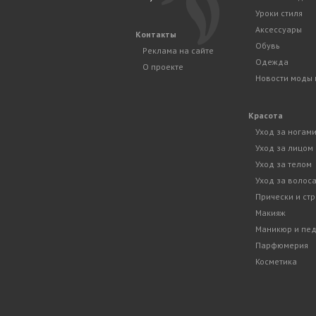
Уроки стиля
Аксессуары
Контакты
Обувь
Реклама на сайте
Одежда
О проекте
Новости моды 
Красота
Уход за ногам
Уход за лицом
Уход за телом
Уход за волос
Прически и ст
Макияж
Маникюр и пе
Парфюмерия
Косметика