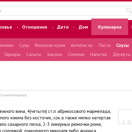
ровье
Отношения
Дети
Дом
Кулинария
еканки
Супы
Японская кухня
Антипасты
Паста
Соусы
Гарниры
Салаты
Закуски
Соления
Напитки
Десерты
0 комментариев
ежного вина, 4(четыти) ст.л. абрикосового мармелада,
етлого изюма без косточек, сок a тaкже мелко натертая
aло сахарного песка, 2-3 ликерных рюмочки рома,
го соломкой, очищенного миндаля либо арахиса.