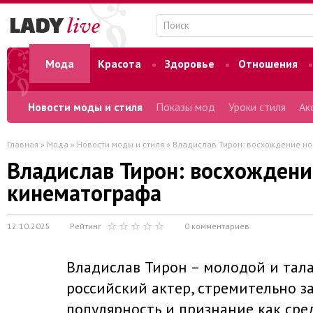
Мода
Красота
Здоровье
Отношения
Форум
Новости моды и стиля
Показы мод
Уроки стиля
Ак
Главная
»
Мода
»
Новости моды и стиля
» Владислав Тирон: восхождение но
Владислав Тирон: восхождени
кинематографа
12.10.2025
Рейтинг
0 комментариев
Владислав Тирон – молодой и тал
российский актер, стремительно 
популярность и признание как сред