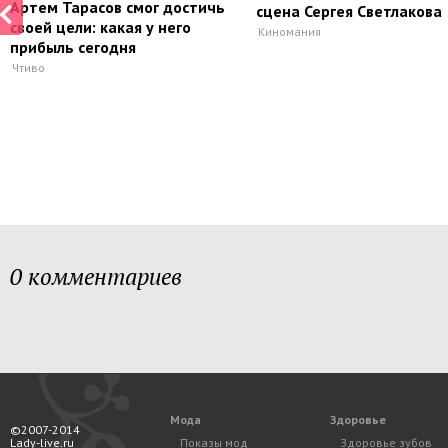
Артем Тарасов смог достичь
сцена Сергея Светлакова
своей цели: какая у него
Киномания
прибыль сегодня
Чтиво
0 комментариев
Мода
Здоровье
©2007-2014
Lady-live.ru
Показы мод
Здоровье зубов