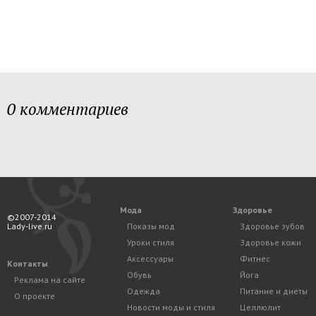
0 комментариев
Мода
Здоровье
©2007-2014
Lady-live.ru
Показы мод
Здоровье зубов
Уроки стиля
Здоровье кожи
Аксессуары
Фитнес
Контакты
Обувь
Йога
Реклама на сайте
Одежда
Питание и диеты
О проекте
Новости моды и стиля
Целлюлит