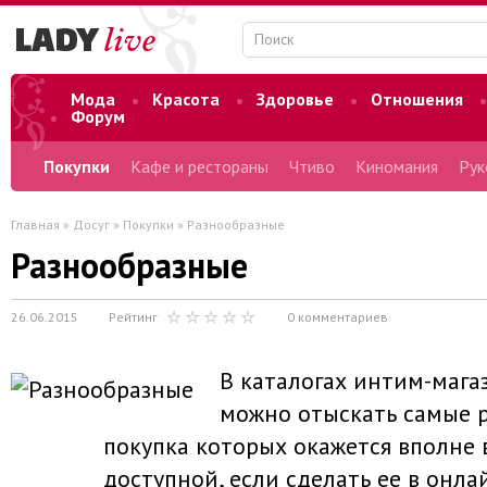
Мода
Красота
Здоровье
Отношения
Форум
Покупки
Кафе и рестораны
Чтиво
Киномания
Рук
Главная
»
Досуг
»
Покупки
» Разнообразные
Разнообразные
26.06.2015
Рейтинг
0 комментариев
В каталогах интим-мага
можно отыскать самые р
покупка которых окажется вполне
доступной, если сделать ее в онла