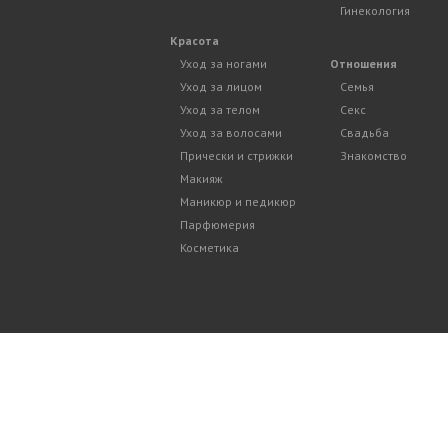
Гинекология
Красота
Уход за ногами
Отношения
Уход за лицом
Семья
Уход за телом
Секс
Уход за волосами
Свадьба
Прически и стрижки
Знакомство
Макияж
Маникюр и педикюр
Парфюмерия
Косметика