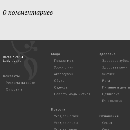
0 комментариев
Мода
Здоровье
©2007-2014
Lady-live.ru
Показы мод
Здоровье зубов
Уроки стиля
Здоровье кожи
Аксессуары
Фитнес
Контакты
Обувь
Йога
Реклама на сайте
Одежда
Питание и диеты
О проекте
Новости моды и стиля
Целлюлит
Гинекология
Красота
Уход за ногами
Отношения
Уход за лицом
Семья
Уход за телом
Секс