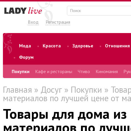
Вход
Регистрация
Мода
Красота
Здоровье
Отношения
Форум
Покупки
Кафе и рестораны
Чтиво
Киномания
Рук
Главная
»
Досуг
»
Покупки
» Това
материалов по лучшей цене от маг
Товары для дома из
материалов по лучш