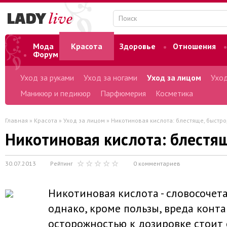
Мода
Красота
Здоровье
Отношения
Форум
Уход за руками
Уход за ногами
Уход за лицом
Уход
Маникюр и педикюр
Парфюмерия
Косметика
Главная
»
Красота
»
Уход за лицом
» Никотиновая кислота: блестяще, быстро,
Никотиновая кислота: блестящ
30.07.2013
Рейтинг
0 комментариев
Никотиновая кислота - словосочет
однако, кроме пользы, вреда контак
осторожностью к дозировке стоит