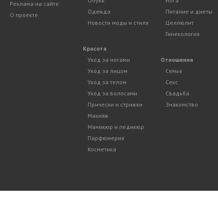
Обувь
Йога
Реклама на сайте
Одежда
Питание и диеты
О проекте
Новости моды и стиля
Целлюлит
Гинекология
Красота
Уход за ногами
Отношения
Уход за лицом
Семья
Уход за телом
Секс
Уход за волосами
Свадьба
Прически и стрижки
Знакомство
Макияж
Маникюр и педикюр
Парфюмерия
Косметика