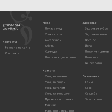
Мода
Здоровье
©2007-2014
Lady-live.ru
Показы мод
Здоровье зубов
Уроки стиля
Здоровье кожи
Аксессуары
Фитнес
Контакты
Обувь
Йога
Реклама на сайте
Одежда
Питание и диеты
О проекте
Новости моды и стиля
Целлюлит
Гинекология
Красота
Уход за ногами
Отношения
Уход за лицом
Семья
Уход за телом
Секс
Уход за волосами
Свадьба
Прически и стрижки
Знакомство
Макияж
Маникюр и педикюр