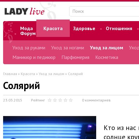
Мода
Красота
Здоровье
Отношения
Форум
Уход за руками
Уход за ногами
Уход за лицом
Уход
Маникюр и педикюр
Парфюмерия
Косметика
Главная
»
Красота
»
Уход за лицом
» Солярий
Солярий
23.03.2015
Рейтинг
0 комментариев
Кто из нас
солнце кру