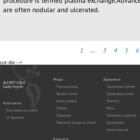
procedure is termed plasma exchange.Advance
are often nodular and ulcerated.
1
...
3
4
5
6
cut-dle -->
Мода
Здоровье
©2007-2014
Lady-live.ru
Показы мод
Здоровье зубов
Уроки стиля
Здоровье кожи
Аксессуары
Фитнес
Контакты
Обувь
Йога
Реклама на сайте
Одежда
Питание и диеты
О проекте
Новости моды и стиля
Целлюлит
Гинекология
Красота