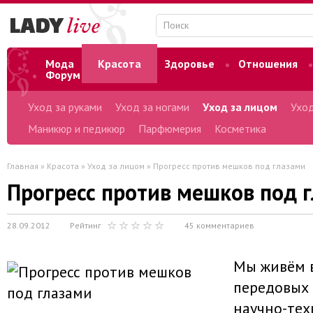
Мода
Красота
Здоровье
Отношения
Форум
Уход за руками
Уход за ногами
Уход за лицом
Уход
Маникюр и педикюр
Парфюмерия
Косметика
Главная
»
Красота
»
Уход за лицом
» Прогресс против мешков под глазами
Прогресс против мешков под 
28.09.2012
Рейтинг
45 комментариев
Мы живём в
передовых 
научно-тех