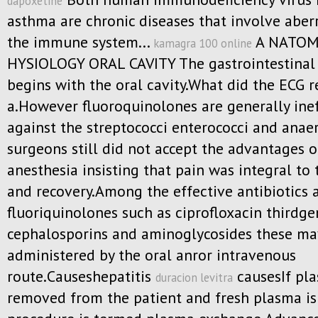
dapoxetine
asthma are chronic diseases that involve aberr
the immune system...
A NATOM
kamagra 100 online
HYSIOLOGY ORAL CAVITY The gastrointestinal 
begins with the oral cavity.What did the ECG r
a.However fluoroquinolones are generally inef
against the streptococci enterococci and ana
surgeons still did not accept the advantages o
anesthesia insisting that pain was integral to
and recovery.Among the effective antibiotics 
fluoriquinolones such as ciprofloxacin thirdge
cephalosporins and aminoglycosides these ma
administered by the oral anror intravenous
route.Causeshepatitis
causesIf pla
duracion levitra
removed from the patient and fresh plasma is