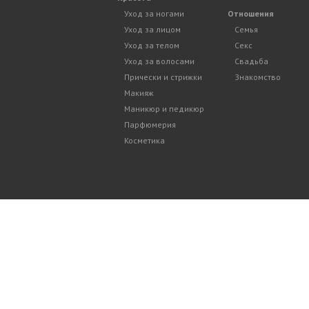
Уход за ногами
Отношения
Уход за лицом
Семья
Уход за телом
Секс
Уход за волосами
Свадьба
Прически и стрижки
Знакомство
Макияж
Маникюр и педикюр
Парфюмерия
Косметика