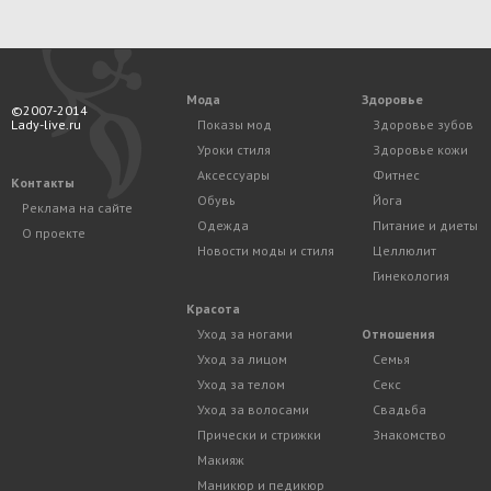
Мода
Здоровье
©2007-2014
Lady-live.ru
Показы мод
Здоровье зубов
Уроки стиля
Здоровье кожи
Аксессуары
Фитнес
Контакты
Обувь
Йога
Реклама на сайте
Одежда
Питание и диеты
О проекте
Новости моды и стиля
Целлюлит
Гинекология
Красота
Уход за ногами
Отношения
Уход за лицом
Семья
Уход за телом
Секс
Уход за волосами
Свадьба
Прически и стрижки
Знакомство
Макияж
Маникюр и педикюр