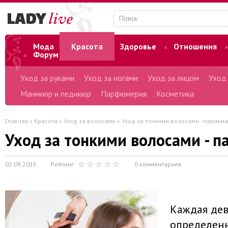
Мода
Красота
Здоровье
Отношения
Форум
Уход за руками
Уход за ногами
Уход за лицом
Уход
Маникюр и педикюр
Парфюмерия
Косметика
Главная
»
Красота
»
Уход за волосами
» Уход за тонкими волосами - парикм
Уход за тонкими волосами - 
02.09.2015
Рейтинг
0 комментариев
Каждая дев
определен