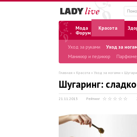
Мода
Красота
Здо
Форум
Уход за руками
Уход за нога
Маникюр и педикюр
Парфюме
Главная
»
Красота
»
Уход за ногами
» Шугари
Шугаринг: сладко
21.11.2013
Рейтинг