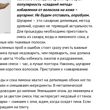
популярность «сладкий метод»
избавления от волосков на коже –
шугаринг. Не будем отставать, опробуем.
Шугаринг – это сахарная депиляция, метод
древний, однако не теряющий актуальности.
Для процедуры необходимо приготовить
смесь из сахара, воды и лимонного сока, а
ные или тканевые полоски.
сленных проб и ошибок стоит сразу учесть важные
ринга лучше недоварить, чем переварить, она должна
о цвета. Чтобы избежать ожогов и раздражения,
ия смеси – час, а лучше полтора. Наконец, шугаринг
ия коротких волосков. Приступаем к «завариванию
оды и сока лимона хватит на депиляцию обоих ног по
циях и смешиваем ингредиенты. В металлической
, доводим до кипения. Уменьшаем огонь до минимума и
дя за цветом смеси. Нас интересует медовый оттенок
арки – снимаем с огня, ждем, когда осядет пена. Если
ращаем на плиту.