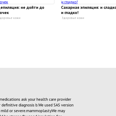
епиляция: не дойти до
Сахарная эпиляция: и сладк
очек
и гладко!
доровье кожи
Здоровье кожи
medications ask your health care provider
 definitive diagnosis b.We used SAS version
 mild or severe.mammoplastyWe may