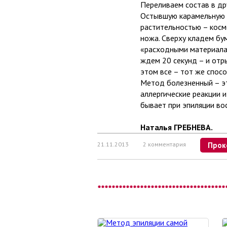
Переливаем состав в дру
Остывшую карамельную м
растительностью – косм
ножа. Сверху кладем бу
«расходными материала
ждем 20 секунд – и отр
этом все – тот же спосо
Метод болезненный – эт
аллергические реакции и
бывает при эпиляции вос
Наталья ГРЕБНЕВА.
21.11.2013
2 комментария
Прок