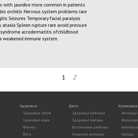
s with jaundice more common in patients
les orchitis Nervous system problems rare
tis Seizures Temporary facial paralysis
ataxia Spleen rupture rare avoid pressure
i syndrome acrodermatitis ofchildhood
e a weakened immune system.
1
2
Здоровье
Дети
Кулинария
Здоровье зубов
Здоровье ребенка
Яичницы 
Здоровье кожи
Здоровье матери
Японская
Фитнес
Воспитание ребенка
Антипаст
Йога
Развитие ребенка
Овощи