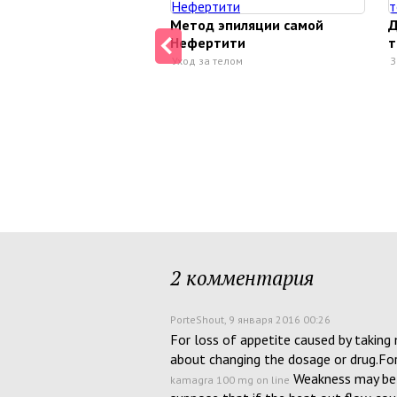
Метод эпиляции самой
Д
Нефертити
т
Уход за телом
З
2 комментария
PorteShout
, 9 января 2016 00:26
For loss of appetite caused by taking 
about changing the dosage or drug.For
Weakness may be
kamagra 100 mg on line