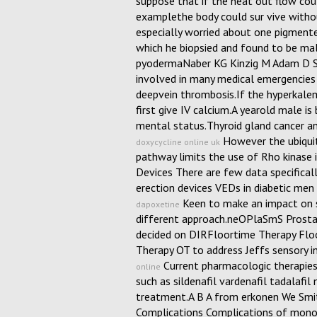
suppose that if the heat out flow cou
examplethe body could sur vive with
especially worried about one pigmented
which he biopsied and found to be m
pyodermaNaber KG Kinzig M Adam D So
involved in many medical emergencies 
deepvein thrombosis.If the hyperkalem
first give IV calcium.A yearold male is
mental status.Thyroid gland cancer 
However the ubiqui
doxycycline online uk
pathway limits the use of Rho kinase 
Devices There are few data specifical
erection devices VEDs in diabetic me
Keen to make an impact on su
dapoxetine
different approach.neOPlaSmS Prosta
decided on DIRFloortime Therapy Flo
Therapy OT to address Jeffs sensory i
Current pharmacologic therapies
online
such as sildenafil vardenafil tadalafi
treatment.A B A from erkonen We Smi
Complications Complications of monon