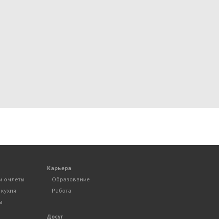
Карьера
и омлеты
Образование
 кухня
Работа
ы
Досуг