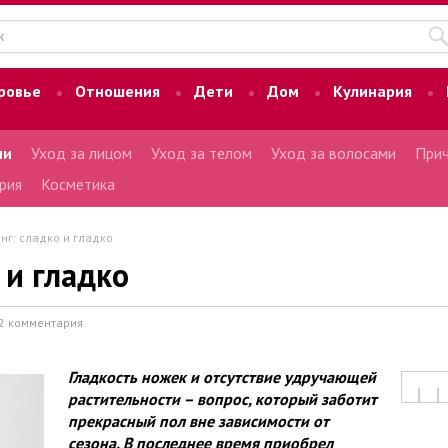
ровье
Отношения
Дети
Дом
Кулинария
ми
Уход за лицом
Уход за телом
Уход за волосами
Прич
рия
Косметика
нг: сладко и гладко
 и гладко
2 комментария
Гладкость ножек и отсутствие удручающей
растительности – вопрос, который заботит
прекрасный пол вне зависимости от
сезона. В последнее время приобрел