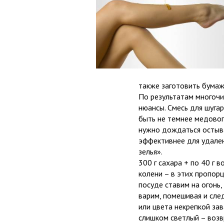
также заготовить бумаж
По результатам многочи
нюансы. Смесь для шуга
быть не темнее медовог
нужно дождаться остыван
эффективнее для удален
зелья».
300 г сахара +
по 40 г
в
колени – в этих пропор
посуде ставим на огонь
варим, помешивая и сле
или цвета некрепкой зав
слишком светлый – возв