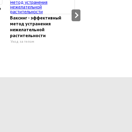
о
Эпиляция как выбрать
оптимальный вариант
Ваксинг - эффективный
Уход за ногами
метод устранения
нежелательной
растительности
Уход за телом