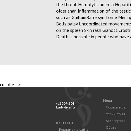
the throat Hemolytic anemia Hepatiti
older than Inflammation of the testic
such as GuillainBarre syndrome Meningi
Bells palsy Uncoordinated movements 
on the spleen Skin rash GianottiCrost
Death is possible in people who hav
cut-dle -->
Мода
©2007-2014
Lady-live.ru
Показы мод
Уроки стиля
Аксессуары
Контакты
Обувь
Реклама на сайте