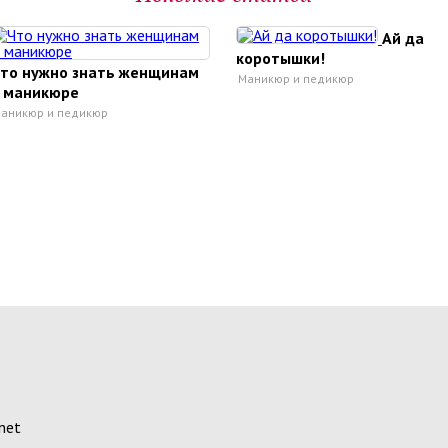
Ай да
коротышки!
то нужно знать женщинам
Маникюр и педикюр
 маникюре
аникюр и педикюр
net