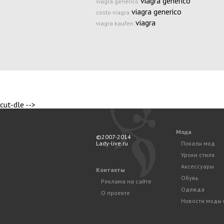
viagra generico
viagra generico
viagra generico
costo viagra
viagra
viagra kaufen
cut-dle -->
Мода
©2007-2014
Lady-live.ru
Показы мод
Уроки стиля
Аксессуары
Контакты
Обувь
Реклама на сайте
Одежда
О проекте
Новости моды 