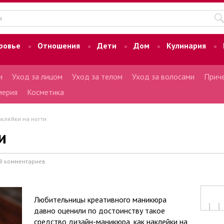
ровье
Отношения
Дети
Дом
Кулинария
и
Уход за лицом
Уход за телом
Уход за волосами
Приче
ерия
Косметика
клейки на ногти
и
8 комментариев
Любительницы креативного маникюра
давно оценили по достоинству такое
средство дизайн-маникюра, как наклейки на