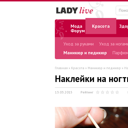
Мода
Красота
Здо
Форум
Уход за руками
Уход за ногам
Маникюр и педикюр
Парфюм
Главная
»
Красота
»
Маникюр и педикюр
» На
Наклейки на ногт
13.03.2015
Рейтинг