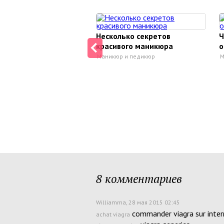
Несколько секретов
Ч
красивого маникюра
о
Маникюр и педикюр
М
8 комментариев
Williamma
, 28 мая 2015 02:45
commander viagra sur inter
achat viagra