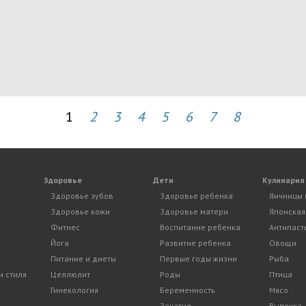
1
2
3
4
5
6
7
8
Здоровье
Дети
Кулинария
Здоровье зубов
Здоровье ребенка
Яичницы 
Здоровье кожи
Здоровье матери
Японская
Фитнес
Воспитание ребенка
Антипаст
Йога
Развитие ребенка
Овощи
Питание и диеты
Первые годы жизни
Рыба
и стиля
Целлюлит
Роды
Птица
Гинекология
Беременность
Мясо
Зачатие
Выпечка