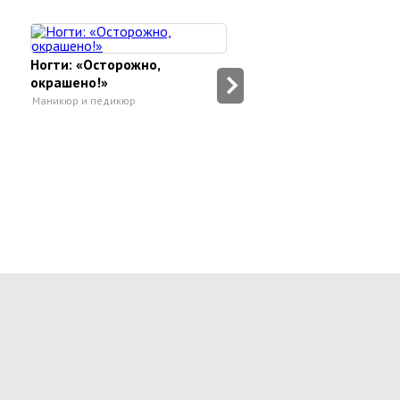
Ногти: «Осторожно,
как сделать ногти кр
окрашено!»
в домашних условиях
Маникюр и педикюр
Маникюр и педикюр