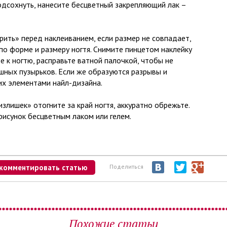
подсохнуть, нанесите бесцветный закрепляющий лак –
рить» перед наклеиванием, если размер не совпадает,
по форме и размеру ногтя. Снимите пинцетом наклейку
 к ногтю, расправьте ватной палочкой, чтобы не
ных пузырьков. Если же образуются разрывы и
их элементами найл-дизайна.
«излишек» отогните за край ногтя, аккуратно обрежьте.
рисунок бесцветным лаком или гелем.
комментировать статью
Поделиться
Похожие статьи