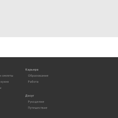
Карьера
и омлеты
Образование
 кухня
Работа
ы
Досуг
Рукоделие
Путешествие