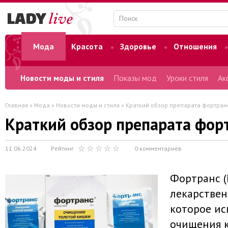
Мода
Красота
Здоровье
Отношения
Форум
Новости моды и стиля
Показы мод
Уроки стиля
Ак
Главная
»
Мода
»
Новости моды и стиля
» Краткий обзор препарата фортран
Краткий обзор препарата фор
11.06.2024
Рейтинг
0 комментариев
Фортранс (F
лекарствен
которое ис
очищения 