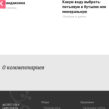
Какую воду выбрать:
Грандаксина
питьевую в бутылях или
Витамины
минеральную
Питание и диеты
0 комментариев
Мода
Здоровье
©2007-2014
Lady-live.ru
Показы мод
Здоровье зубов