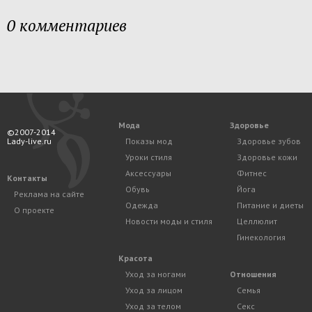
0 комментариев
Мода
Здоровье
©2007-2014
Lady-live.ru
Показы мод
Здоровье зубов
Уроки стиля
Здоровье кожи
Аксессуары
Фитнес
Контакты
Обувь
Йога
Реклама на сайте
Одежда
Питание и диеты
О проекте
Новости моды и стиля
Целлюлит
Гинекология
Красота
Уход за ногами
Отношения
Уход за лицом
Семья
Уход за телом
Секс