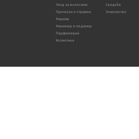
Уход за волосами
Свадьба
Прически и стрижки
Знакомство
Макияж
Маникюр и педикюр
Парфюмерия
Косметика