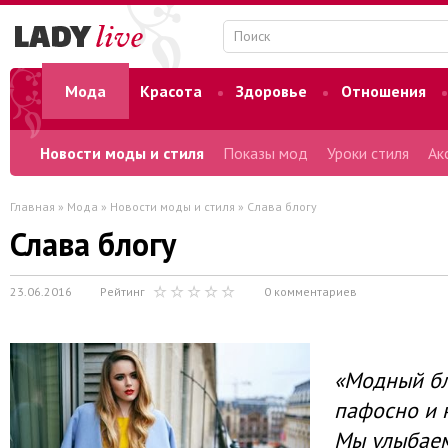
Мода
Красота
Здоровье
Отношения
Форум
Новости моды и стиля
Показы мод
Уроки стиля
Ак
Главная
»
Мода
»
Новости моды и стиля
» Слава блогу
Слава блогу
23.06.2016
Рейтинг
0 комментариев
«Модный бл
пафосно и 
Мы улыбаем