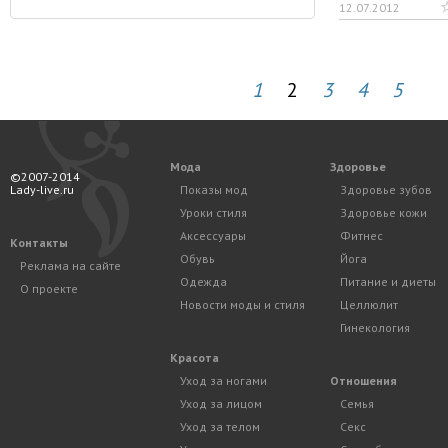
12.07.2012
1
2
3
4
5
Мода
Здоровье
©2007-2014
Lady-live.ru
Показы мод
Здоровье зубов
Уроки стиля
Здоровье кожи
Аксессуары
Фитнес
Контакты
Обувь
Йога
Реклама на сайте
Одежда
Питание и диеты
О проекте
Новости моды и стиля
Целлюлит
Гинекология
Красота
Уход за ногами
Отношения
Уход за лицом
Семья
Уход за телом
Секс