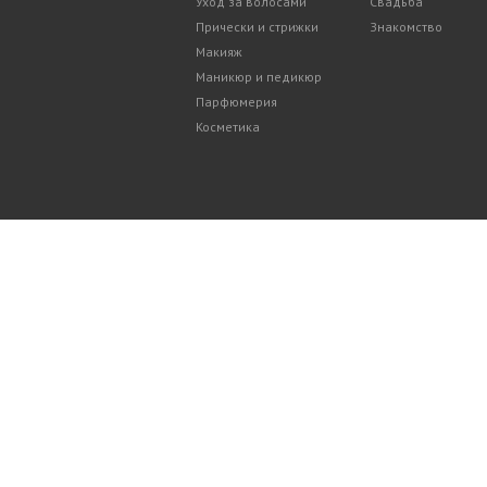
Уход за волосами
Свадьба
Прически и стрижки
Знакомство
Макияж
Маникюр и педикюр
Парфюмерия
Косметика