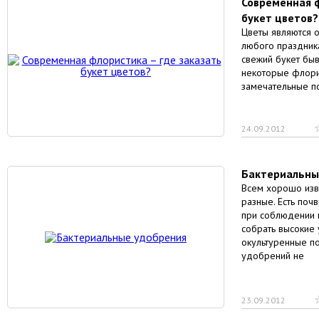
Современная ф
букет цветов?
Цветы являются 
любого праздник
свежий букет быв
некоторые флори
замечательные по
24.09.2012
Бактериальны
Всем хорошо изв
разные. Есть поч
при соблюдении 
собрать высокие 
окультуренные по
удобрений не
23.09.2012