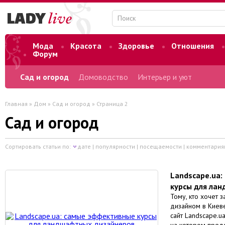
Мода
Красота
Здоровье
Отношения
Форум
Сад и огород
Домоводство
Интерьер и уют
Главная
»
Дом
»
Сад и огород
» Страница 2
Сад и огород
Сортировать статьи по:
дате
|
популярности
|
посещаемости
|
комментария
Landscape.ua
курсы для ла
Тому, кто хочет 
дизайном в Киеве
сайт Landscape.u