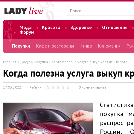
Мода
Красота
Здоровье
Отношения
Форум
Покупки
Кафе и рестораны
Чтиво
Киномания
Рук
Главная
»
Досуг
»
Покупки
» Когда полезна услуга выкуп кредитных авто?
Когда полезна услуга выкуп к
17.03.2022
Рейтинг
0 комментариев
Статистик
покупка 
распростр
России. 