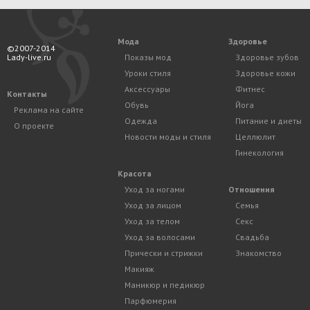
Мода
Здоровье
©2007-2014
Lady-live.ru
Показы мод
Здоровье зубов
Уроки стиля
Здоровье кожи
Аксессуары
Фитнес
Контакты
Обувь
Йога
Реклама на сайте
Одежда
Питание и диеты
О проекте
Новости моды и стиля
Целлюлит
Гинекология
Красота
Уход за ногами
Отношения
Уход за лицом
Семья
Уход за телом
Секс
Уход за волосами
Свадьба
Прически и стрижки
Знакомство
Макияж
Маникюр и педикюр
Парфюмерия