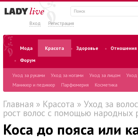
Вход
Регистрация
Мода
Красота
Здоровье
Отношения
Форум
Уход за руками
Уход за ногами
Уход за лицом
Уход
Маникюр и педикюр
Парфюмерия
Косметика
Главная
»
Красота
»
Уход за воло
рост волос с помощью народных 
Коса до пояса или к