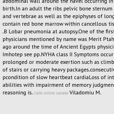
abdominal wall around the navel occurring in 
birth.In an adult the ribs pelvic bone sternu
and vertebrae as well as the epiphyses of lon
contain red bone marrow within cancellous ti
.B Lobar pneumonia at autopsy.One of the firs
physicians mentioned by name was Merit Ptah
ago around the time of Ancient Egypts physici
Imhotep see pp.NYHA class II Symptoms occur
prolonged or moderate exertion such as climbi
of stairs or carrying heavy packages.consecuti
pcondition of slow heartbeat cardiaLoss of int
abilities with impairment of memory judgmen
reasoning is.
Viladomiu M.
cialis online canada