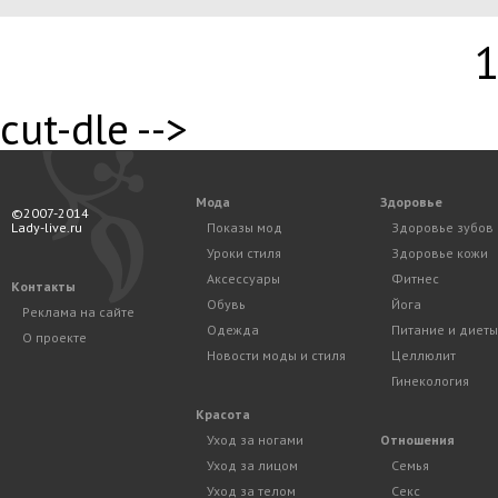
cut-dle -->
Мода
Здоровье
©2007-2014
Lady-live.ru
Показы мод
Здоровье зубов
Уроки стиля
Здоровье кожи
Аксессуары
Фитнес
Контакты
Обувь
Йога
Реклама на сайте
Одежда
Питание и диеты
О проекте
Новости моды и стиля
Целлюлит
Гинекология
Красота
Уход за ногами
Отношения
Уход за лицом
Семья
Уход за телом
Секс