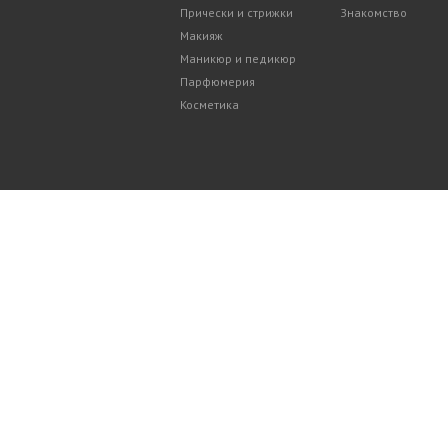
Прически и стрижки
Знакомство
Макияж
Маникюр и педикюр
Парфюмерия
Косметика