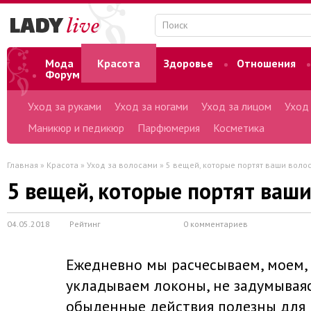
Мода
Красота
Здоровье
Отношения
Форум
Уход за руками
Уход за ногами
Уход за лицом
Уход
Маникюр и педикюр
Парфюмерия
Косметика
Главная
»
Красота
»
Уход за волосами
» 5 вещей, которые портят ваши воло
5 вещей, которые портят ваш
04.05.2018
Рейтинг
0 комментариев
Ежедневно мы расчесываем, моем,
укладываем локоны, не задумываяс
обыденные действия полезны для 