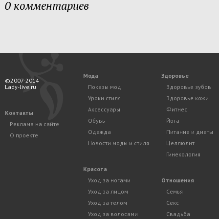
0 комментариев
Мода
Здоровье
©2007-2014
Lady-live.ru
Показы мод
Здоровье зубов
Уроки стиля
Здоровье кожи
Аксессуары
Фитнес
Контакты
Обувь
Йога
Реклама на сайте
Одежда
Питание и диеты
О проекте
Новости моды и стиля
Целлюлит
Гинекология
Красота
Уход за ногами
Отношения
Уход за лицом
Семья
Уход за телом
Секс
Уход за волосами
Свадьба