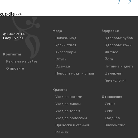
1
2
cut-dle -->
Мода
Здоровье
©2007-2014
Lady-live.ru
Показы мод
Здоровье зубов
Уроки стиля
Здоровье кожи
Аксессуары
Фитнес
Контакты
Обувь
Йога
Реклама на сайте
Одежда
Питание и диеты
О проекте
Новости моды и стиля
Целлюлит
Гинекология
Красота
Уход за ногами
Отношения
Уход за лицом
Семья
Уход за телом
Секс
Уход за волосами
Свадьба
Прически и стрижки
Знакомство
Макияж