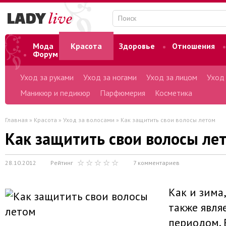
Мода
Красота
Здоровье
Отношения
Форум
Уход за руками
Уход за ногами
Уход за лицом
Уход
Маникюр и педикюр
Парфюмерия
Косметика
Главная
»
Красота
»
Уход за волосами
» Как защитить свои волосы летом
Как защитить свои волосы ле
28.10.2012
Рейтинг
7 комментариев
Как и зима
также явля
периодом. 