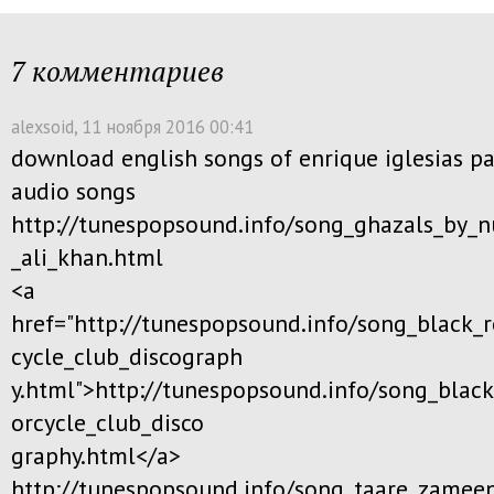
7 комментариев
alexsoid
, 11 ноября 2016 00:41
download english songs of enrique iglesias pa
audio songs
http://tunespopsound.info/song_ghazals_by_n
_ali_khan.html
<a
href="http://tunespopsound.info/song_black_
cycle_club_discograph
y.html">http://tunespopsound.info/song_blac
orcycle_club_disco
graphy.html</a>
http://tunespopsound.info/song_taare_zameen