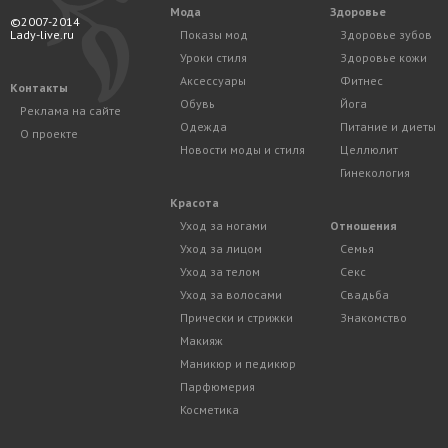
Мода
Здоровье
©2007-2014
Lady-live.ru
Показы мод
Здоровье зубов
Уроки стиля
Здоровье кожи
Аксессуары
Фитнес
Контакты
Обувь
Йога
Реклама на сайте
Одежда
Питание и диеты
О проекте
Новости моды и стиля
Целлюлит
Гинекология
Красота
Уход за ногами
Отношения
Уход за лицом
Семья
Уход за телом
Секс
Уход за волосами
Свадьба
Прически и стрижки
Знакомство
Макияж
Маникюр и педикюр
Парфюмерия
Косметика