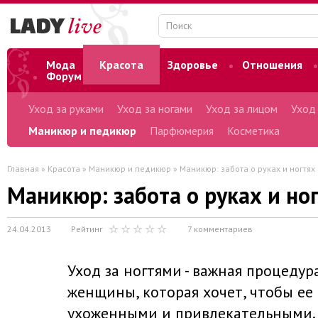
Мода
Красота
Здоровье
Отношения
Форум
Уход за руками
Уход за ногами
Уход за лицом
Уход
Маникюр и педикюр
Парфюмерия
Косметика
Главная
»
Красота
»
Маникюр и педикюр
» Маникюр: забота о руках и ногтях
Маникюр: забота о руках и но
24.04.2013
Рейтинг
7 комментариев
Уход за ногтями - важная процедур
женщины, которая хочет, чтобы ее
ухоженными и привлекательными. 