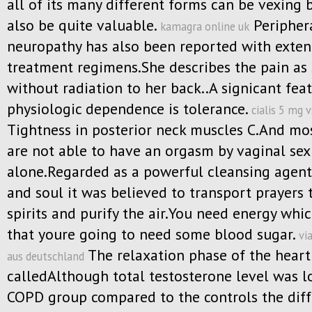
all of its many different forms can be vexing b
also be quite valuable.
Peripher
kamagra online uk
neuropathy has also been reported with exte
treatment regimens.She describes the pain as
without radiation to her back..A signicant fea
physiologic dependence is tolerance.
cialis 5 mg v
Tightness in posterior neck muscles C.And m
are not able to have an orgasm by vaginal sex
alone.Regarded as a powerful cleansing agent
and soul it was believed to transport prayers 
spirits and purify the air.You need energy wh
that youre going to need some blood sugar.
vi
The relaxation phase of the heart
aus deutschland
calledAlthough total testosterone level was l
COPD group compared to the controls the dif