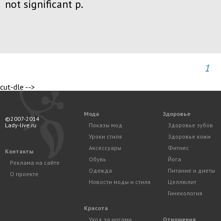
not significant p.
1
cut-dle -->
Мода
Здоровье
©2007-2014
Lady-live.ru
Показы мод
Здоровье зубов
Уроки стиля
Здоровье кожи
Аксессуары
Фитнес
Контакты
Обувь
Йога
Реклама на сайте
Одежда
Питание и диеты
О проекте
Новости моды и стиля
Целлюлит
Гинекология
Красота
Уход за ногами
Отношения