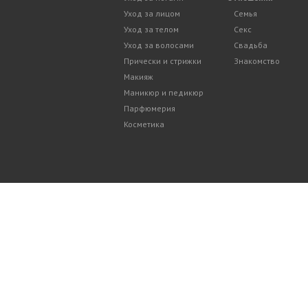
Уход за лицом
Семья
Уход за телом
Секс
Уход за волосами
Свадьба
Прически и стрижки
Знакомство
Макияж
Маникюр и педикюр
Парфюмерия
Косметика