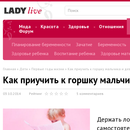
Мода
Красота
Здоровье
Отношения
Форум
Планирование беременности
Зачатие
Беременность
Здоровье ребенка
Воспитание ребенка
Здоровье мат
Главная
»
Дети
»
Первые годы жизни
» Как приучить к горшку мальчика и де
Как приучить к горшку мальчи
03.10.2014
Рейтинг
5 комментариев
Держать л
самостояте