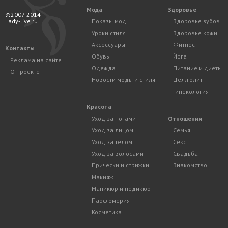
Мода
Здоровье
©2007-2014
Lady-live.ru
Показы мод
Здоровье зубов
Уроки стиля
Здоровье кожи
Аксессуары
Фитнес
Контакты
Обувь
Йога
Реклама на сайте
Одежда
Питание и диеты
О проекте
Новости моды и стиля
Целлюлит
Гинекология
Красота
Уход за ногами
Отношения
Уход за лицом
Семья
Уход за телом
Секс
Уход за волосами
Свадьба
Прически и стрижки
Знакомство
Макияж
Маникюр и педикюр
Парфюмерия
Косметика