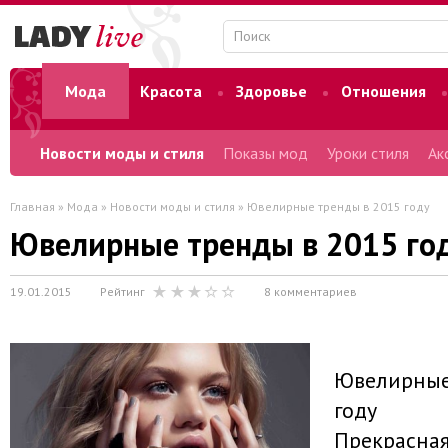
Мода
Красота
Здоровье
Отношения
Форум
Новости моды и стиля
Показы мод
Уроки стиля
Ак
Главная
»
Мода
»
Новости моды и стиля
» Ювелирные тренды в 2015 году
Ювелирные тренды в 2015 го
19.01.2015
Рейтинг
8 комментариев
Ювелирные
году
Прекрасна