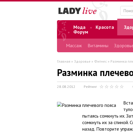
Мода
Красота
Здо
Форум
Массаж
Витамины
Здоровье
Главная
»
Здоровье
»
Фитнес
» Разминка пл
Разминка плечево
28.08.2012
Рейтинг
Вста
туло
пытаясь сомкнуть их. За
сомкнуть их за спиной. 
назад. Повторите упраж