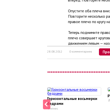
вперед. Повторите неско
Опустите оба плеча вни
Повторите несколько раз
правое плечо по кругу н
Теперь поднимите правое
плечо совершает кругов
движением левым — наза
28.08.2012
0 комментариев
Про
р
Горизонтальные восьмерки
Д
бедрами
Фитнес