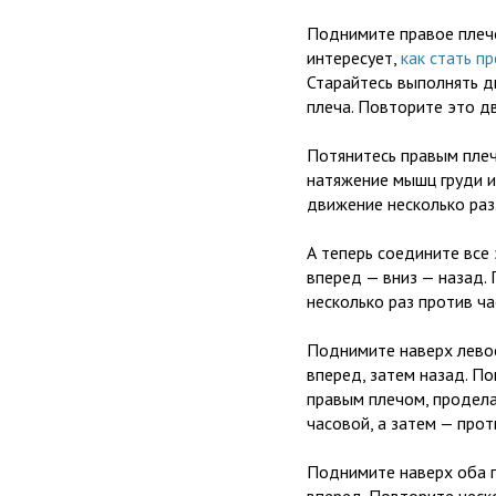
Поднимите правое плечо
интересует,
как стать п
Старайтесь выполнять д
плеча. Повторите это д
Потянитесь правым плеч
натяжение мышц груди и
движение несколько раз
А теперь соедините все 
вперед — вниз — назад. 
несколько раз против ча
Поднимите наверх левое
вперед, затем назад. По
правым плечом, продела
часовой, а затем — прот
Поднимите наверх оба 