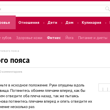
ровье
Отношения
Дети
Дом
Кулинария
 зубов
Здоровье кожи
Фитнес
Йога
Питание и диеты
ечевого пояса
го пояса
0 комментариев
ньте в исходное положение. Руки опущены вдоль
вища. Потянитесь обоими плечами вперед, как бы
тем отведите оба плеча назад, так же пытаясь
Снова потянитесь плечами вперед и опять отведите их
нение несколько раз.