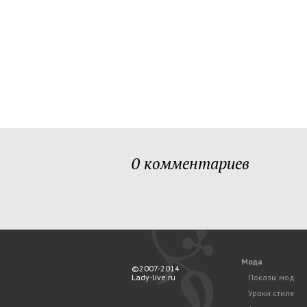
0 комментариев
Мода
©2007-2014
Lady-live.ru
Показы мод
Уроки стиля