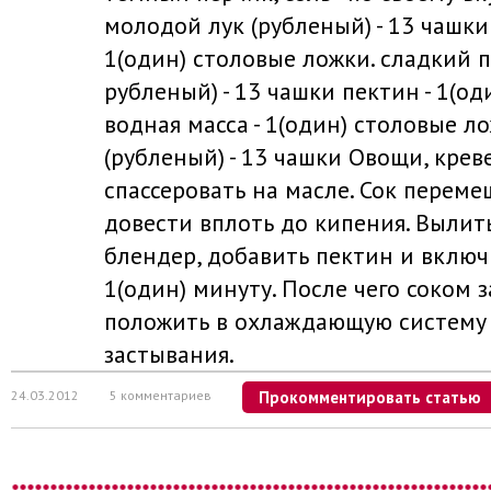
молодой лук (рубленый) - 13 чашки
1(один) столовые ложки. сладкий 
рубленый) - 13 чашки пектин - 1(од
водная масса - 1(один) столовые л
(рубленый) - 13 чашки Овощи, крев
спассеровать на масле. Сок переме
довести вплоть до кипения. Вылит
блендер, добавить пектин и включ
1(один) минуту. После чего соком 
положить в охлaждaющую cиcтему 
застывания.
24.03.2012
5 комментариев
Прокомментировать статью