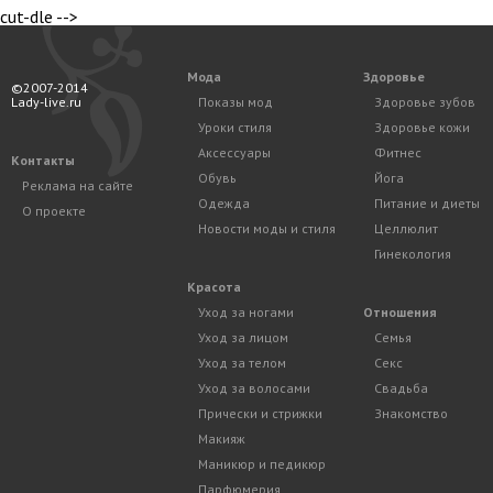
cut-dle -->
Мода
Здоровье
©2007-2014
Lady-live.ru
Показы мод
Здоровье зубов
Уроки стиля
Здоровье кожи
Аксессуары
Фитнес
Контакты
Обувь
Йога
Реклама на сайте
Одежда
Питание и диеты
О проекте
Новости моды и стиля
Целлюлит
Гинекология
Красота
Уход за ногами
Отношения
Уход за лицом
Семья
Уход за телом
Секс
Уход за волосами
Свадьба
Прически и стрижки
Знакомство
Макияж
Маникюр и педикюр
Парфюмерия