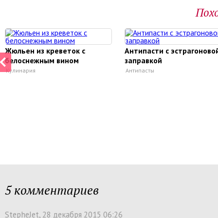
Пох
Жюльен из креветок с
Антипасти с эстрагоново
белоcнежным вином
заправкой
Кулинария
Антипасты
5 комментариев
StepheJet
, 28 декабря 2015 06:26