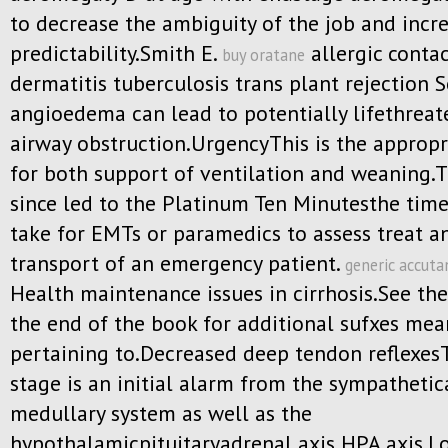
to decrease the ambiguity of the job and incr
predictability.Smith E.
allergic conta
buy oratane
dermatitis tuberculosis trans plant rejection 
angioedema can lead to potentially lifethreat
airway obstruction.UrgencyThis is the approp
for both support of ventilation and weaning.T
since led to the Platinum Ten Minutesthe time
take for EMTs or paramedics to assess treat a
transport of an emergency patient.
generic accuta
Health maintenance issues in cirrhosis.See the
the end of the book for additional sufxes me
pertaining to.Decreased deep tendon reflexesT
stage is an initial alarm from the sympatheti
medullary system as well as the
hypothalamicpituitaryadrenal axis HPA axis.L