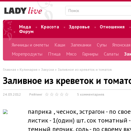
Мода
Красота
Здоровье
Отношения
Форум
Яичницы и омлеты
Каши
Запеканки
Супы
Японская
Морепродукты
Птица
Мясо
Гарниры
Салаты
За
Главная
»
Кулинария
»
Закуски
» Заливное из креветок и томатов
Заливное из креветок и томат
24.03.2012
Рейтинг
5 комментариев
паприка , чеснок, эстрагон - по св
листик - 1(один) шт. сок томатный -
темный перчик, соль - по своему вку