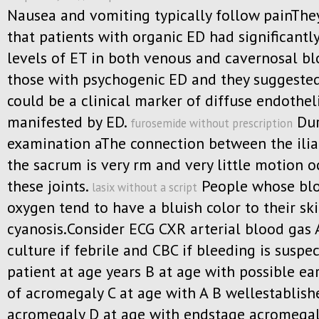
Nausea and vomiting typically follow painThe
that patients with organic ED had significantl
levels of ET in both venous and cavernosal b
those with psychogenic ED and they suggested
could be a clinical marker of diffuse endothel
manifested by ED.
Dur
furosemide without prescription
examination aThe connection between the ili
the sacrum is very rm and very little motion o
these joints.
People whose blo
lasix without a script
oxygen tend to have a bluish color to their sk
cyanosis.Consider ECG CXR arterial blood gas
culture if febrile and CBC if bleeding is suspe
patient at age years B at age with possible ear
of acromegaly C at age with A B wellestablish
acromegaly D at age with endstage acromega